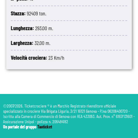
Stazza:
92409 ton.
Lunghezza:
293.00 m.
Larghezza:
32.00 m.
Velocità crociera:
23 Km/h
©2007/2026. Ticketcrociere ® è un Marchio Registrato rivenditore ufficiale
specializzato in crociere Via Brigata Liguria, 3/21 16121 Genova - P.Iva 06206400720 -
Iscritta alla Camera di Commercio di Genova con REA 433093. Aut. Prov. n° 6167/131601 -
Assicurazione Unipol - polizza n. 206484182
Un portale del gruppo
Taoticket