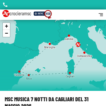
call
segment
+
−
Genova
Marsiglia
Civitavecchia
Valencia
Cagliari
Ibiza
MSC MUSICA 7 NOTTI DA CAGLIARI DEL 31
MAGGIO 2026