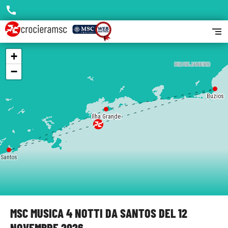
call
segment
+
−
Buzios
Ilha Grande
Santos
MSC MUSICA 4 NOTTI DA SANTOS DEL 12
NOVEMBRE 2026