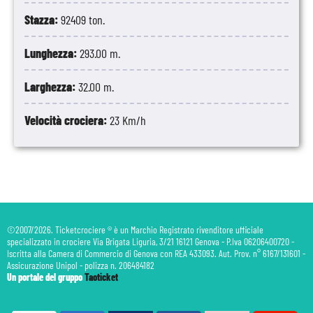
Stazza:
92409 ton.
Lunghezza:
293.00 m.
Larghezza:
32.00 m.
Velocità crociera:
23 Km/h
©2007/2026. Ticketcrociere ® è un Marchio Registrato rivenditore ufficiale
specializzato in crociere Via Brigata Liguria, 3/21 16121 Genova - P.Iva 06206400720 -
Iscritta alla Camera di Commercio di Genova con REA 433093. Aut. Prov. n° 6167/131601 -
Assicurazione Unipol - polizza n. 206484182
Un portale del gruppo
Taoticket