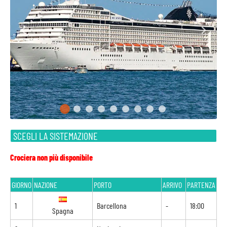
SCEGLI LA SISTEMAZIONE
Crociera non più disponibile
GIORNO
NAZIONE
PORTO
ARRIVO
PARTENZA
1
Barcellona
-
18:00
Spagna