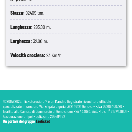
13
Salvador
08:00
16:00
Brasile
Stazza:
92409 ton.
14
Navigazione
-
-
Lunghezza:
293.00 m.
15
Rio de Janeiro
10:00
23:59
Brasile
Larghezza:
32.00 m.
16
Rio de Janeiro
00:01
16:00
Brasile
Velocità crociera:
23 Km/h
17
Navigazione
-
-
18
Navigazione
-
-
19
Buenos Aires
11:00
23:59
Argentina
©2007/2026. Ticketcrociere ® è un Marchio Registrato rivenditore ufficiale
20
Buenos Aires
00:01
20:00
Argentina
specializzato in crociere Via Brigata Liguria, 3/21 16121 Genova - P.Iva 06206400720 -
Iscritta alla Camera di Commercio di Genova con REA 433093. Aut. Prov. n° 6167/131601 -
21
Navigazione
-
-
Assicurazione Unipol - polizza n. 206484182
Un portale del gruppo
Taoticket
22
Navigazione
-
-