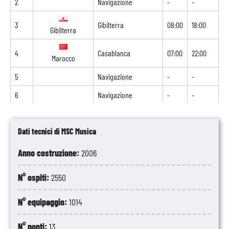
2
Navigazione
-
-
3
Gibilterra
08:00
18:00
Gibilterra
4
Casablanca
07:00
22:00
Marocco
5
Navigazione
-
-
6
Navigazione
-
-
7
Navigazione
-
-
Dati tecnici di MSC Musica
8
Mindelo
08:00
18:00
Capo Verde
Anno costruzione:
2006
9
Navigazione
-
-
N° ospiti:
2550
10
Navigazione
-
-
11
Navigazione
-
-
N° equipaggio:
1014
12
Navigazione
-
-
N° ponti:
13