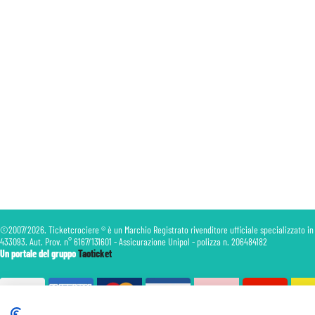
©2007/2026. Ticketcrociere ® è un Marchio Registrato rivenditore ufficiale specializzato in
433093. Aut. Prov. n° 6167/131601 - Assicurazione Unipol - polizza n. 206484182
Un portale del gruppo
Taoticket