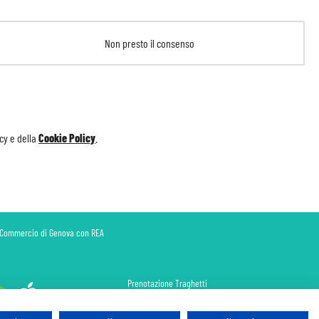
Non presto il consenso
icy
e della
Cookie Policy
.
di Commercio di Genova con REA
Prenotazione Traghetti
Prenotazione Volo Privato
Assicurazione