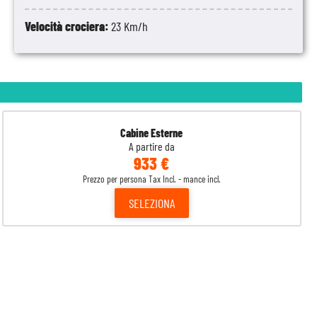
Velocità crociera:
23 Km/h
Cabine Esterne
A partire da
933 €
Prezzo per persona Tax Incl. - mance incl.
SELEZIONA