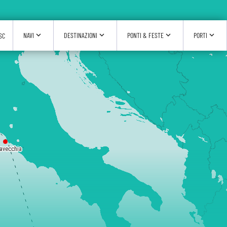
expand_more
expand_more
expand_more
expand_more
NAVI
DESTINAZIONI
PONTI & FESTE
PORTI
SC
tavecchia