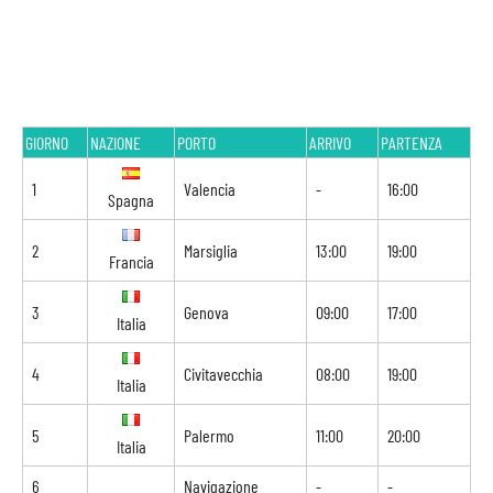
GIORNO
NAZIONE
PORTO
ARRIVO
PARTENZA
1
Valencia
-
16:00
Spagna
2
Marsiglia
13:00
19:00
Francia
3
Genova
09:00
17:00
Italia
4
Civitavecchia
08:00
19:00
Italia
5
Palermo
11:00
20:00
Italia
6
Navigazione
-
-