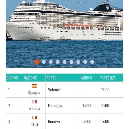
GIORNO
NAZIONE
PORTO
ARRIVO
PARTENZA
1
Valencia
-
16:00
Spagna
2
Marsiglia
13:00
19:00
Francia
3
Genova
09:00
17:00
Italia