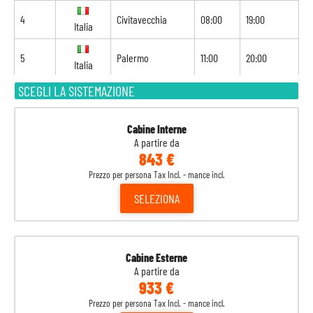
4
Civitavecchia
08:00
19:00
Italia
5
Palermo
11:00
20:00
Italia
SCEGLI LA SISTEMAZIONE
6
Navigazione
-
-
7
Ibiza
12:30
23:00
Spagna
Cabine Interne
A partire da
843 €
8
Valencia
07:00
-
Spagna
Prezzo per persona Tax Incl. - mance incl.
SELEZIONA
Cabine Esterne
A partire da
933 €
Prezzo per persona Tax Incl. - mance incl.