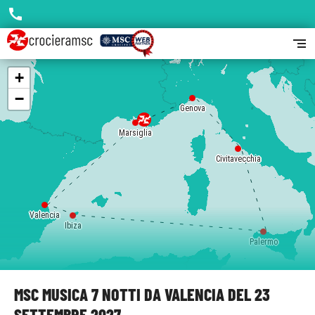
call
segment
+
−
Genova
Marsiglia
Civitavecchia
Valencia
Ibiza
Palermo
MSC MUSICA 7 NOTTI DA VALENCIA DEL 23
SETTEMBRE 2027