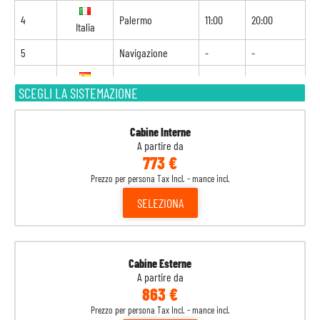
4
Palermo
11:00
20:00
Italia
5
Navigazione
-
-
6
Ibiza
12:30
23:00
SCEGLI LA SISTEMAZIONE
Spagna
7
Valencia
07:00
16:00
Spagna
Cabine Interne
A partire da
773 €
8
Marsiglia
13:00
-
Francia
Prezzo per persona Tax Incl. - mance incl.
SELEZIONA
Cabine Esterne
A partire da
863 €
Prezzo per persona Tax Incl. - mance incl.