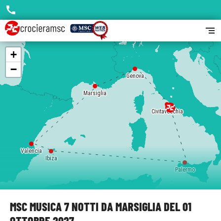
call
segment
+
−
Genova
Marsiglia
Civitavecchia
Valencia
Ibiza
Palermo
MSC MUSICA 7 NOTTI DA MARSIGLIA DEL 01
OTTOBRE 2027