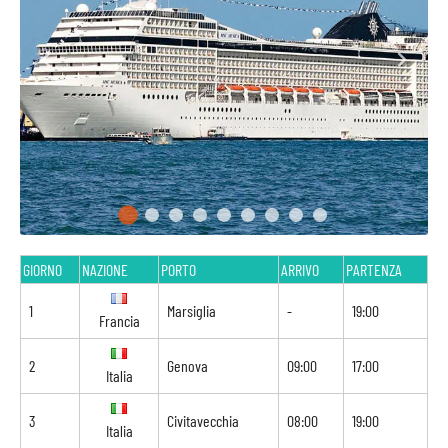
GIORNO
NAZIONE
PORTO
ARRIVO
PARTENZA
1
Marsiglia
-
19:00
Francia
2
Genova
09:00
17:00
Italia
3
Civitavecchia
08:00
19:00
Italia