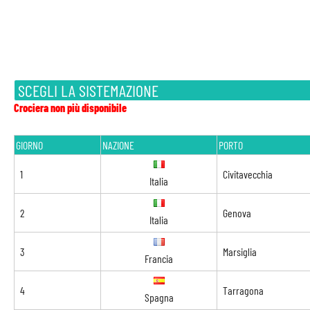
SCEGLI LA SISTEMAZIONE
Crociera non più disponibile
GIORNO
NAZIONE
PORTO
1
Civitavecchia
Italia
2
Genova
Italia
3
Marsiglia
Francia
4
Tarragona
Spagna