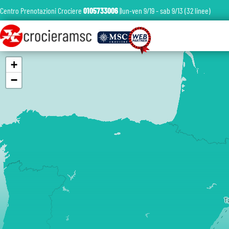
Centro Prenotazioni Crociere
0105733006
|lun-ven 9/19 - sab 9/13 (32 linee)
+
−
T