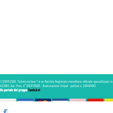
©2007/2026. Ticketcrociere ® è un Marchio Registrato rivenditore ufficiale specializzato in
433093. Aut. Prov. n° 6167/131601 - Assicurazione Unipol - polizza n. 206484182
Un portale del gruppo
Taoticket