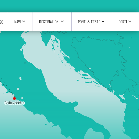
expand_more
expand_more
expand_more
expand_more
NAVI
DESTINAZIONI
PONTI & FESTE
PORTI
SC
Civitavecchia