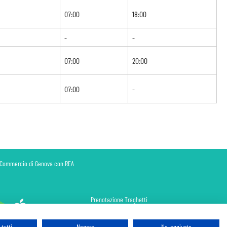
07:00
18:00
-
-
07:00
20:00
07:00
-
di Commercio di Genova con REA
Prenotazione Traghetti
Prenotazione Volo Privato
Assicurazione
tutti
Negare
No, aggiusta