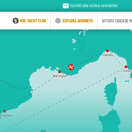
email
Iscriviti alla nostra newsletter
MSC YACHT CLUB
EXPLORA JOURNEYS
OFFERTE CROCIERE M
Genova
Livorno
Marsiglia
arragona