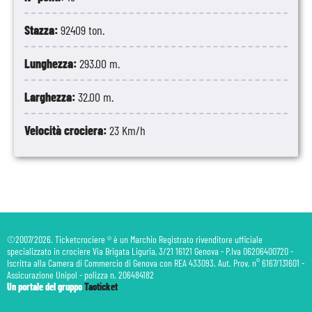
Stazza:
92409 ton.
Lunghezza:
293.00 m.
Larghezza:
32.00 m.
Velocità crociera:
23 Km/h
©2007/2026. Ticketcrociere ® è un Marchio Registrato rivenditore ufficiale
specializzato in crociere Via Brigata Liguria, 3/21 16121 Genova - P.Iva 06206400720 -
Iscritta alla Camera di Commercio di Genova con REA 433093. Aut. Prov. n° 6167/131601 -
Assicurazione Unipol - polizza n. 206484182
Un portale del gruppo
Taoticket