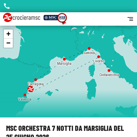
call
segment
+
−
Genova
Livorno
Marsiglia
Civitavecchia
Tarragona
Valencia
MSC ORCHESTRA 7 NOTTI DA MARSIGLIA DEL
25 GIUGNO 2026