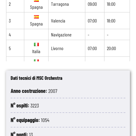
2
Tarragona
09:00
18:00
Spagna
3
Valencia
07:00
18:00
Spagna
4
Navigazione
-
-
5
Livorno
07:00
20:00
Italia
6
Civitavecchia
07:00
19:00
Italia
Dati tecnici di MSC Orchestra
7
Genova
09:00
18:00
Italia
Anno costruzione:
2007
8
Marsiglia
09:00
-
Francia
N° ospiti:
3223
N° equipaggio:
1054
N° ponti:
13