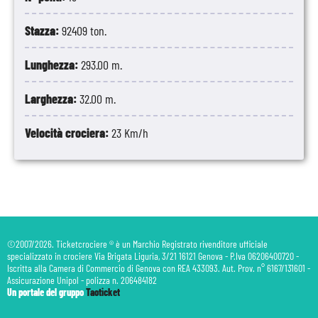
Stazza:
92409 ton.
Lunghezza:
293.00 m.
Larghezza:
32.00 m.
Velocità crociera:
23 Km/h
©2007/2026. Ticketcrociere ® è un Marchio Registrato rivenditore ufficiale
specializzato in crociere Via Brigata Liguria, 3/21 16121 Genova - P.Iva 06206400720 -
Iscritta alla Camera di Commercio di Genova con REA 433093. Aut. Prov. n° 6167/131601 -
Assicurazione Unipol - polizza n. 206484182
Un portale del gruppo
Taoticket