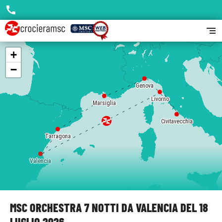
call
segment
+
−
Genova
Livorno
Marsiglia
Civitavecchia
Tarragona
Valencia
MSC ORCHESTRA 7 NOTTI DA VALENCIA DEL 18
LUGLIO 2026