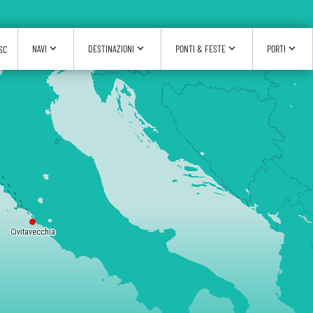
expand_more
expand_more
expand_more
expand_more
NAVI
DESTINAZIONI
PONTI & FESTE
PORTI
SC
Civitavecchia