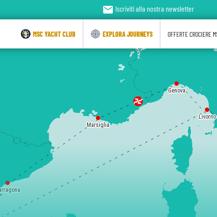
email
Iscriviti alla nostra newsletter
MSC YACHT CLUB
EXPLORA JOURNEYS
OFFERTE CROCIERE M
Genova
Livorno
Marsiglia
arragona