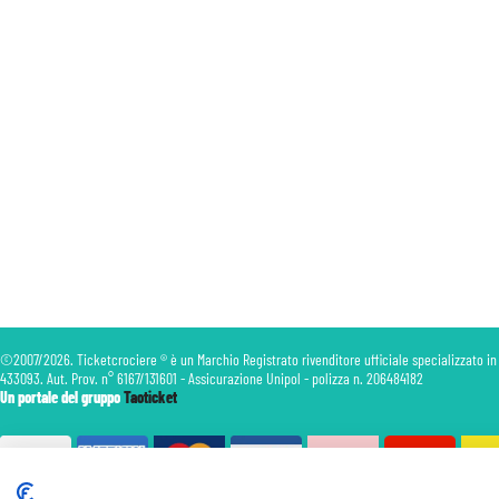
©2007/2026. Ticketcrociere ® è un Marchio Registrato rivenditore ufficiale specializzato in
433093. Aut. Prov. n° 6167/131601 - Assicurazione Unipol - polizza n. 206484182
Un portale del gruppo
Taoticket