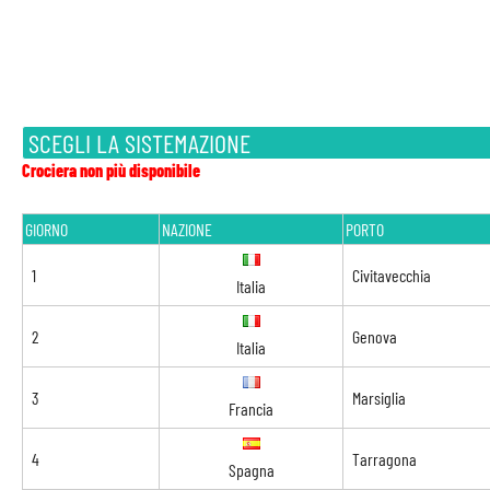
SCEGLI LA SISTEMAZIONE
Crociera non più disponibile
GIORNO
NAZIONE
PORTO
1
Civitavecchia
Italia
2
Genova
Italia
3
Marsiglia
Francia
4
Tarragona
Spagna