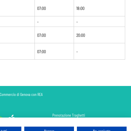
07:00
18:00
-
-
07:00
20:00
07:00
-
di Commercio di Genova con REA
Prenotazione Traghetti
Prenotazione Volo Privato
Assicurazione
tutti
Negare
No, aggiusta