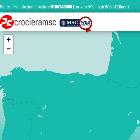
Centro Prenotazioni Crociere
0105733006
|lun-ven 9/19 - sab 9/13 (32 linee)
+
−
T