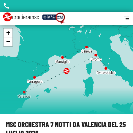
call
segment
+
−
Genova
Livorno
Marsiglia
Civitavecchia
Tarragona
Valencia
MSC ORCHESTRA 7 NOTTI DA VALENCIA DEL 25
LUGLIO 2026