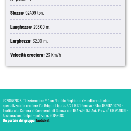
Stazza:
92409 ton.
Lunghezza:
293.00 m.
Larghezza:
32.00 m.
Velocità crociera:
23 Km/h
©2007/2026. Ticketcrociere ® è un Marchio Registrato rivenditore ufficiale
specializzato in crociere Via Brigata Liguria, 3/21 16121 Genova - P.Iva 06206400720 -
Iscritta alla Camera di Commercio di Genova con REA 433093. Aut. Prov. n° 6167/131601 -
Assicurazione Unipol - polizza n. 206484182
Un portale del gruppo
Taoticket