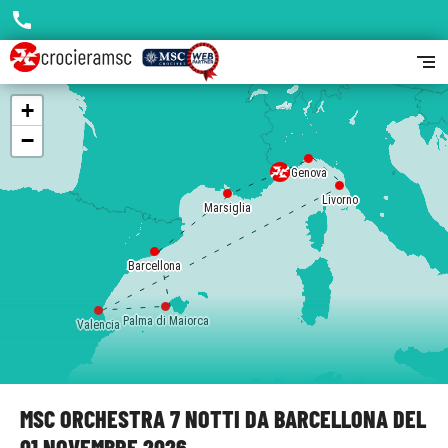
call
segment
+
−
Genova
Livorno
Marsiglia
Barcellona
Palma di Maiorca
Valencia
MSC ORCHESTRA 7 NOTTI DA BARCELLONA DEL
01 NOVEMBRE 2026