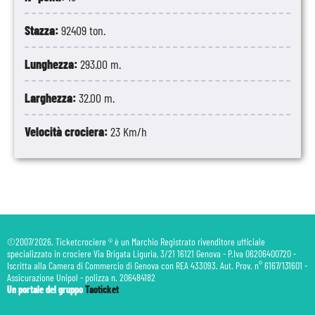
Stazza:
92409 ton.
Lunghezza:
293.00 m.
Larghezza:
32.00 m.
Velocità crociera:
23 Km/h
©2007/2026. Ticketcrociere ® è un Marchio Registrato rivenditore ufficiale
specializzato in crociere Via Brigata Liguria, 3/21 16121 Genova - P.Iva 06206400720 -
Iscritta alla Camera di Commercio di Genova con REA 433093. Aut. Prov. n° 6167/131601 -
Assicurazione Unipol - polizza n. 206484182
Un portale del gruppo
Taoticket