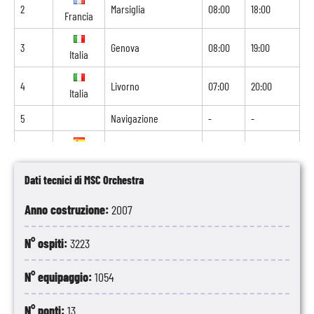
2
Marsiglia
08:00
18:00
Francia
3
Genova
08:00
19:00
Italia
4
Livorno
07:00
20:00
Italia
5
Navigazione
-
-
6
Valencia
07:00
21:00
Spagna
Dati tecnici di MSC Orchestra
7
Palma di Maiorca
08:00
18:00
Spagna
Anno costruzione:
2007
8
Barcellona
08:00
-
Spagna
N° ospiti:
3223
N° equipaggio:
1054
N° ponti:
13