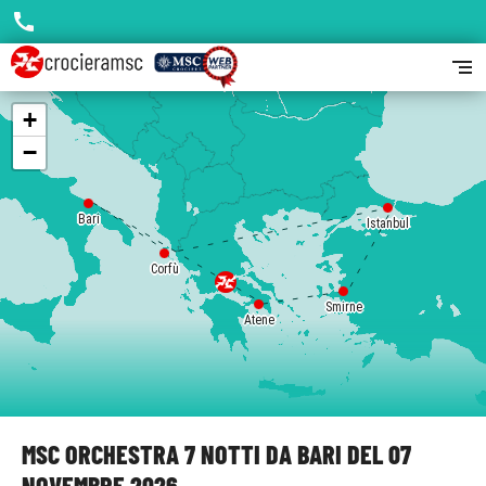
call
segment
+
−
Bari
Istanbul
Corfù
Smirne
Atene
MSC ORCHESTRA 7 NOTTI DA BARI DEL 07
NOVEMBRE 2026