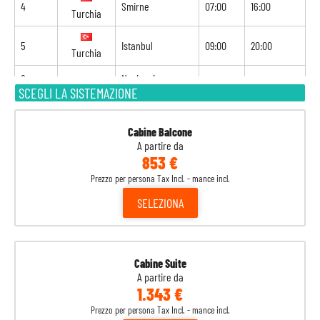
4
Smirne
07:00
16:00
Turchia
5
Istanbul
09:00
20:00
Turchia
6
Navigazione
-
-
SCEGLI LA SISTEMAZIONE
7
Corfù
12:00
19:00
Grecia
Cabine Balcone
A partire da
8
Bari
07:00
-
Italia
853 €
Prezzo per persona Tax Incl. - mance incl.
SELEZIONA
Cabine Suite
A partire da
1.343 €
Prezzo per persona Tax Incl. - mance incl.