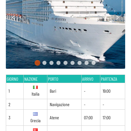
GIORNO
NAZIONE
PORTO
ARRIVO
PARTENZA
1
Bari
-
19:00
Italia
2
Navigazione
-
-
3
Atene
07:00
17:00
Grecia