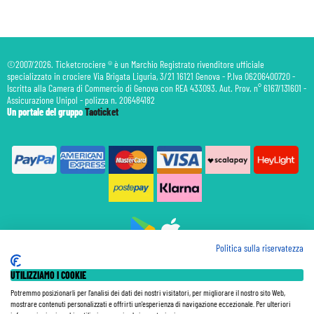
©2007/2026. Ticketcrociere ® è un Marchio Registrato rivenditore ufficiale
specializzato in crociere Via Brigata Liguria, 3/21 16121 Genova - P.Iva 06206400720 -
Iscritta alla Camera di Commercio di Genova con REA 433093. Aut. Prov. n° 6167/131601 -
Assicurazione Unipol - polizza n. 206484182
Un portale del gruppo
Taoticket
Politica sulla riservatezza
Prenotazione Traghetti
UTILIZZIAMO I COOKIE
Prenotazione Volo Privato
Assicurazione
Potremmo posizionarli per l'analisi dei dati dei nostri visitatori, per migliorare il nostro sito Web,
mostrare contenuti personalizzati e offrirti un'esperienza di navigazione eccezionale. Per ulteriori