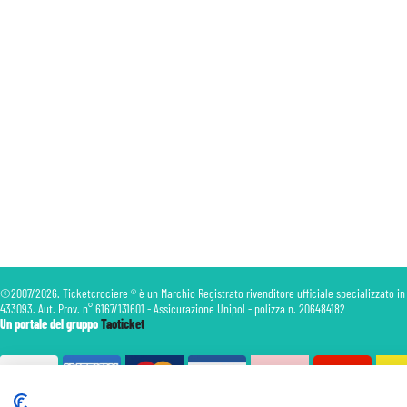
©2007/2026. Ticketcrociere ® è un Marchio Registrato rivenditore ufficiale specializzato in
433093. Aut. Prov. n° 6167/131601 - Assicurazione Unipol - polizza n. 206484182
Un portale del gruppo
Taoticket