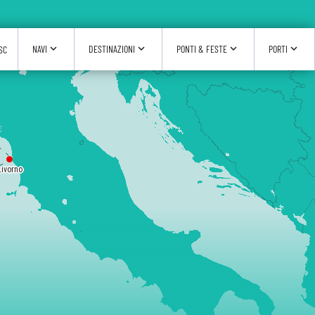
expand_more
expand_more
expand_more
expand_more
NAVI
DESTINAZIONI
PONTI & FESTE
PORTI
SC
Livorno