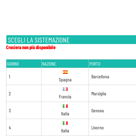
SCEGLI LA SISTEMAZIONE
Crociera non più disponibile
GIORNO
NAZIONE
PORTO
1
Barcellona
Spagna
2
Marsiglia
Francia
3
Genova
Italia
4
Livorno
Italia