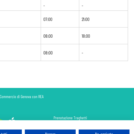
-
-
07:00
21:00
08:00
18:00
08:00
-
di Commercio di Genova con REA
Prenotazione Traghetti
Prenotazione Volo Privato
Assicurazione
tutti
Negare
No, aggiusta