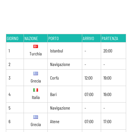
GIORNO
NAZIONE
PORTO
ARRIVO
PARTENZA
1
Istanbul
-
20:00
Turchia
2
Navigazione
-
-
3
Corfù
12:00
19:00
Grecia
4
Bari
07:00
19:00
Italia
5
Navigazione
-
-
6
Atene
07:00
17:00
Grecia