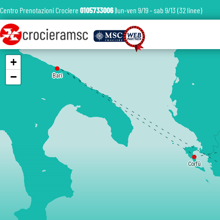
Centro Prenotazioni Crociere
0105733006
|lun-ven 9/19 - sab 9/13 (32 linee)
+
−
Bari
Corfù