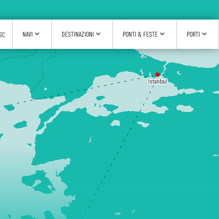
expand_more
expand_more
expand_more
expand_more
NAVI
DESTINAZIONI
PONTI & FESTE
PORTI
SC
Istanbul