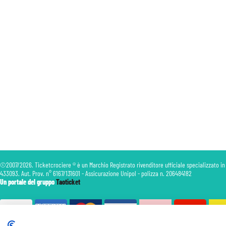
©2007/2026. Ticketcrociere ® è un Marchio Registrato rivenditore ufficiale specializzato in
433093. Aut. Prov. n° 6167/131601 - Assicurazione Unipol - polizza n. 206484182
Un portale del gruppo
Taoticket