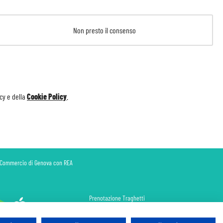
Non presto il consenso
icy
e della
Cookie Policy
.
di Commercio di Genova con REA
Prenotazione Traghetti
Prenotazione Volo Privato
Assicurazione