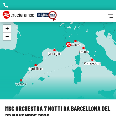
call
segment
+
−
Genova
Livorno
Marsiglia
Civitavecchia
Barcellona
Valencia
MSC ORCHESTRA 7 NOTTI DA BARCELLONA DEL
22 NOVEMBRE 2026