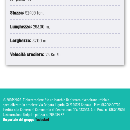
Stazza:
92409 ton.
Lunghezza:
293.00 m.
Larghezza:
32.00 m.
Velocità crociera:
23 Km/h
©2007/2026. Ticketcrociere ® è un Marchio Registrato rivenditore ufficiale
specializzato in crociere Via Brigata Liguria, 3/21 16121 Genova - P.Iva 06206400720 -
Iscritta alla Camera di Commercio di Genova con REA 433093. Aut. Prov. n° 6167/131601 -
Assicurazione Unipol - polizza n. 206484182
Un portale del gruppo
Taoticket