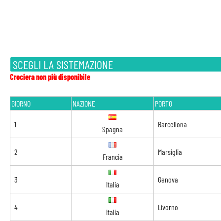
SCEGLI LA SISTEMAZIONE
Crociera non più disponibile
GIORNO
NAZIONE
PORTO
1
Barcellona
Spagna
2
Marsiglia
Francia
3
Genova
Italia
4
Livorno
Italia