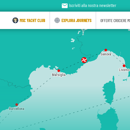
email
Iscriviti alla nostra newsletter
MSC YACHT CLUB
EXPLORA JOURNEYS
OFFERTE CROCIERE M
Genova
Livorno
Marsiglia
Barcellona