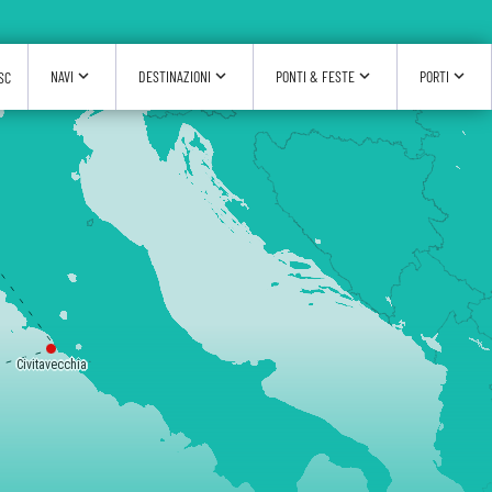
expand_more
expand_more
expand_more
expand_more
NAVI
DESTINAZIONI
PONTI & FESTE
PORTI
SC
Civitavecchia