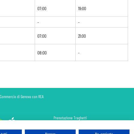
07:00
19:00
-
-
07:00
21:00
08:00
-
di Commercio di Genova con REA
Prenotazione Traghetti
Prenotazione Volo Privato
Assicurazione
tutti
Negare
No, aggiusta