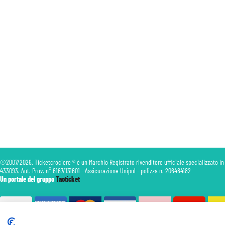
©2007/2026. Ticketcrociere ® è un Marchio Registrato rivenditore ufficiale specializzato in
433093. Aut. Prov. n° 6167/131601 - Assicurazione Unipol - polizza n. 206484182
Un portale del gruppo
Taoticket