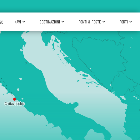
expand_more
expand_more
expand_more
expand_more
NAVI
DESTINAZIONI
PONTI & FESTE
PORTI
SC
Civitavecchia