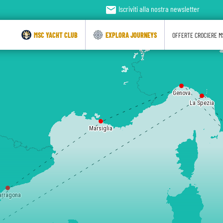
email
Iscriviti alla nostra newsletter
MSC YACHT CLUB
EXPLORA JOURNEYS
OFFERTE CROCIERE M
Genova
La Spezia
Marsiglia
arragona