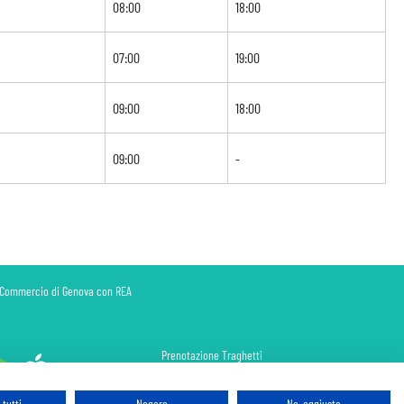
08:00
18:00
07:00
19:00
09:00
18:00
09:00
-
di Commercio di Genova con REA
Prenotazione Traghetti
Prenotazione Volo Privato
Assicurazione
tutti
Negare
No, aggiusta