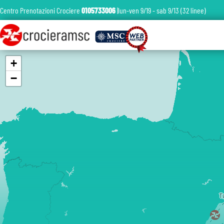
Centro Prenotazioni Crociere
0105733006
|lun-ven 9/19 - sab 9/13 (32 linee)
+
−
T