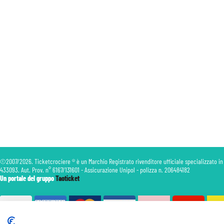
©2007/2026. Ticketcrociere ® è un Marchio Registrato rivenditore ufficiale specializzato in
433093. Aut. Prov. n° 6167/131601 - Assicurazione Unipol - polizza n. 206484182
Un portale del gruppo
Taoticket