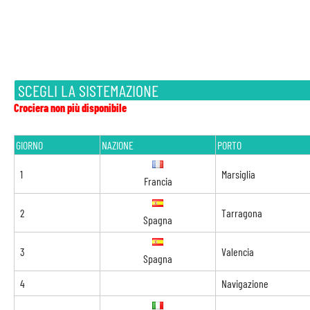
SCEGLI LA SISTEMAZIONE
Crociera non più disponibile
GIORNO
NAZIONE
PORTO
1
Marsiglia
Francia
2
Tarragona
Spagna
3
Valencia
Spagna
4
Navigazione