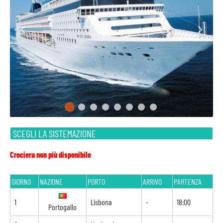
SCEGLI LA SISTEMAZIONE
Crociera non più disponibile
GIORNO
NAZIONE
PORTO
ARRIVO
PARTENZA
1
Lisbona
-
18:00
Portogallo