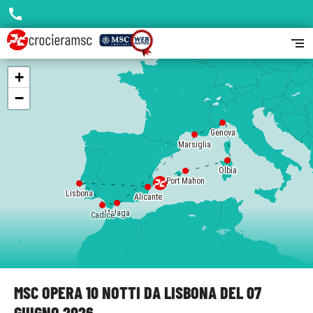
call
segment
+
−
Genova
Marsiglia
Olbia
Port Mahon
Lisbona
Alicante
Malaga
Cadice
MSC OPERA 10 NOTTI DA LISBONA DEL 07
GIUGNO 2026