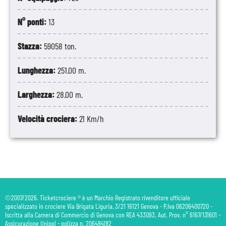
11
Lisbona
09:00
-
Portogallo
N° ponti:
13
Stazza:
59058 ton.
Lunghezza:
251.00 m.
Larghezza:
28.00 m.
Velocità crociera:
21 Km/h
©2007/2026. Ticketcrociere ® è un Marchio Registrato rivenditore ufficiale
specializzato in crociere Via Brigata Liguria, 3/21 16121 Genova - P.Iva 06206400720 -
Iscritta alla Camera di Commercio di Genova con REA 433093. Aut. Prov. n° 6167/131601 -
Assicurazione Unipol - polizza n. 206484182