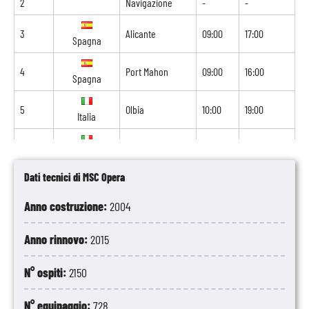
2
Navigazione
-
-
3
Alicante
09:00
17:00
Spagna
4
Port Mahon
09:00
16:00
Spagna
5
Olbia
10:00
19:00
Italia
6
Genova
09:00
18:00
Italia
Dati tecnici di MSC Opera
7
Marsiglia
09:00
17:00
Francia
Anno costruzione:
2004
8
Navigazione
-
-
Anno rinnovo:
2015
9
Malaga
08:00
18:00
Spagna
N° ospiti:
2150
10
Cadice
07:00
17:00
Spagna
N° equipaggio:
728