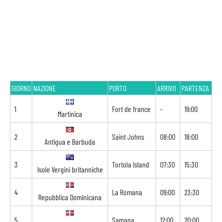
GIORNO
NAZIONE
PORTO
ARRIVO
PARTENZA
1
Fort de france
-
19:00
Martinica
2
Saint Johns
08:00
18:00
Antigua e Barbuda
3
Tortola Island
07:30
15:30
Isole Vergini britanniche
4
La Romana
09:00
23:30
Repubblica Dominicana
5
Samana
12:00
20:00