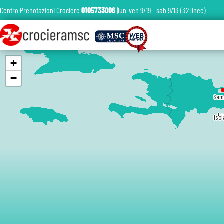
Centro Prenotazioni Crociere
0105733006
|lun-ven 9/19 - sab 9/13 (32 linee)
+
−
Sam
La
La
Isol
Isol