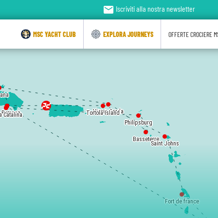
email
Iscriviti alla nostra newsletter
MSC YACHT CLUB
EXPLORA JOURNEYS
OFFERTE CROCIERE M
ana
Virgin Gorda
 Romana
 Romana
Tortola Island
a Catalina
a Catalina
Philipsburg
Basseterre
Saint Johns
Fort de france