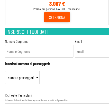
3.067 €
Prezzo per persona Tax Incl. - mance incl.
SELEZIONA
INSERISCI I TUOI DATI
Nome e Cognome
Email
Inserisci numero di passeggeri:
Richieste Particolari
(in base alle tue richieste ti verrà garantita una priorità sul preventivo)