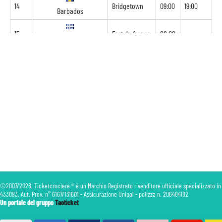
14
Bridgetown
09:00
19:00
Barbados
15
Fort de france
08:00
-
Martinica
©2007/2026. Ticketcrociere ® è un Marchio Registrato rivenditore ufficiale specializzato in
433093. Aut. Prov. n° 6167/131601 - Assicurazione Unipol - polizza n. 206484182
Un portale del gruppo
Taoticket