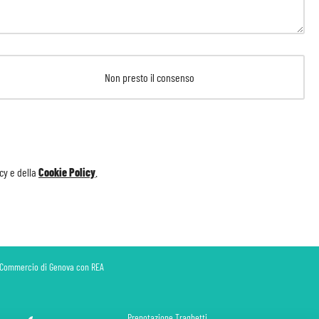
Non presto il consenso
icy
e della
Cookie Policy
.
di Commercio di Genova con REA
Prenotazione Traghetti