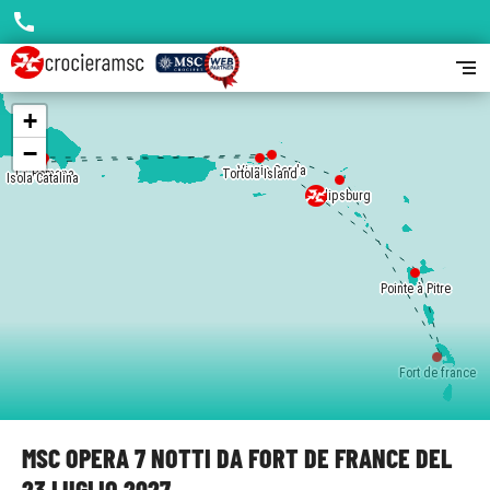
call
segment
+
−
Virgin Gorda
La Romana
Tortola Island
Isola Catalina
Philipsburg
Pointe à Pitre
Fort de france
MSC OPERA 7 NOTTI DA FORT DE FRANCE DEL
23 LUGLIO 2027