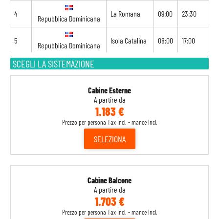
4
La Romana
09:00
23:30
Repubblica Dominicana
5
Isola Catalina
08:00
17:00
Repubblica Dominicana
SCEGLI LA SISTEMAZIONE
6
Virgin Gorda
11:00
20:00
Isole Vergini britanniche
Cabine Esterne
7
Philipsburg
08:00
18:00
Sint Maarten
A partire da
1.183 €
8
Fort de france
09:00
-
Prezzo per persona Tax Incl. - mance incl.
Martinica
SELEZIONA
Cabine Balcone
A partire da
1.703 €
Prezzo per persona Tax Incl. - mance incl.