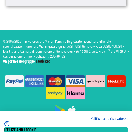
©2007/2026. Ticketcrociere ® è un Marchio Registrato rivenditore ufficiale
specializzato in crociere Via Brigata Liguria, 3/21 16121 Genova - P.Iva 06206400720 -
Iscritta alla Camera di Commercio di Genova con REA 433093. Aut. Prov. n° 6167/131601 -
Assicurazione Unipol - polizza n. 206484182
Un portale del gruppo
Taoticket
Politica sulla riservatezza
Prenotazione Traghetti
UTILIZZIAMO I COOKIE
Prenotazione Volo Privato