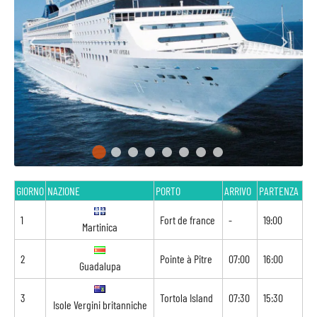
GIORNO
NAZIONE
PORTO
ARRIVO
PARTENZA
1
Fort de france
-
19:00
Martinica
2
Pointe à Pitre
07:00
16:00
Guadalupa
3
Tortola Island
07:30
15:30
Isole Vergini britanniche