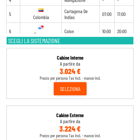
Cartagena De
5
07:00
17:00
Colombia
Indias
6
Colon
10:00
20:00
Panama
SCEGLI LA SISTEMAZIONE
7
Limón
07:00
18:00
Costa Rica
Cabine Interne
8
Navigazione
-
-
A partire da
3.024 €
9
Roatan
08:00
18:00
Prezzo per persona Tax Incl. - mance incl.
Honduras
SELEZIONA
10
Belize City
07:00
15:00
Belize
11
Navigazione
-
-
Cabine Esterne
A partire da
12
Miami
07:00
17:00
Stati Uniti
3.224 €
Prezzo per persona Tax Incl. - mance incl.
13
Navigazione
-
-