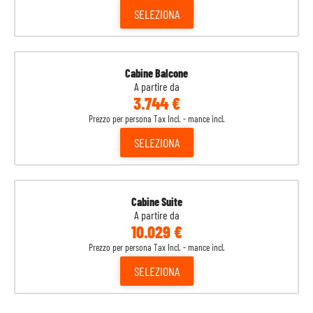
SELEZIONA
14
Navigazione
-
-
15
Willemstad
08:00
18:00
Antille Olandesi
Cabine Balcone
A partire da
16
Kralendijk
08:00
18:00
Antille Olandesi
3.744 €
Prezzo per persona Tax Incl. - mance incl.
17
Oranjestad
08:00
18:00
Aruba
SELEZIONA
18
Navigazione
-
-
19
Repubblica
Cabo Rojo
07:00
15:30
Cabine Suite
Dominicana
A partire da
10.029 €
20
Ocho Rios
08:00
15:00
Giamaica
Prezzo per persona Tax Incl. - mance incl.
SELEZIONA
21
Navigazione
-
-
22
Miami
07:00
-
Stati Uniti