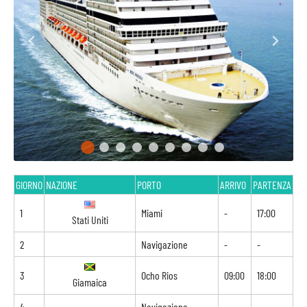
GIORNO
NAZIONE
PORTO
ARRIVO
PARTENZA
1
Miami
-
17:00
Stati Uniti
2
Navigazione
-
-
3
Ocho Rios
09:00
18:00
Giamaica
4
Navigazione
-
-