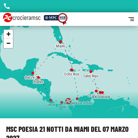
call
segment
+
−
Miami
Miami
Ocho Rios
Ocho Rios
Cabo Rojo
Belize City
Roatan
Oranjestad
Willemstad
Kralendijk
Cartagena De Indias
Limón
Colon
MSC POESIA 21 NOTTI DA MIAMI DEL 07 MARZO
2027