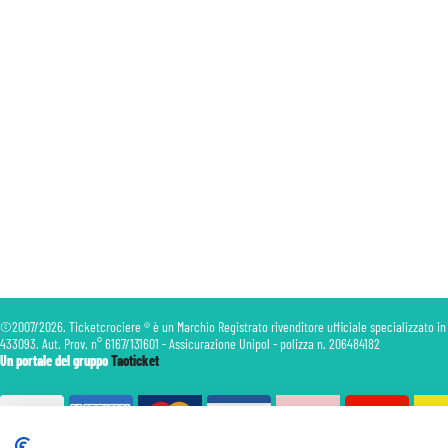
©2007/2026. Ticketcrociere ® è un Marchio Registrato rivenditore ufficiale specializzato in
433093. Aut. Prov. n° 6167/131601 - Assicurazione Unipol - polizza n. 206484182
Un portale del gruppo
Taoticket