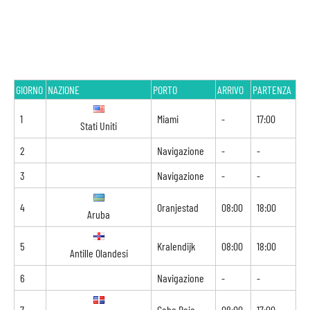
GIORNO
NAZIONE
PORTO
ARRIVO
PARTENZA
1
Miami
-
17:00
Stati Uniti
2
Navigazione
-
-
3
Navigazione
-
-
4
Oranjestad
08:00
18:00
Aruba
5
Kralendijk
08:00
18:00
Antille Olandesi
6
Navigazione
-
-
7
Cabo Rojo
08:00
17:00