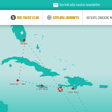
email
Iscriviti alla nostra newsletter
MSC YACHT CLUB
EXPLORA JOURNEYS
OFFERTE CROCIERE M
Miami
George Town
Ocho Rios
Cabo Rojo