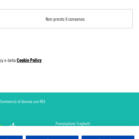
Non presto il consenso
icy
e della
Cookie Policy
.
di Commercio di Genova con REA
Prenotazione Traghetti
Prenotazione Volo Privato
Assicurazione