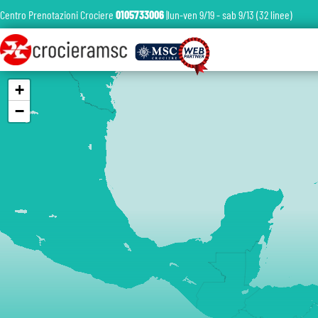
Centro Prenotazioni Crociere
0105733006
|lun-ven 9/19 - sab 9/13 (32 linee)
+
−