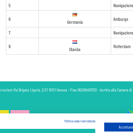
5
Navigazion
6
Amburgo
Germania
7
Navigazion
8
Rotterdam
Olanda
 crociere Via Brigata Liguria, 3/21 16121 Genova - P.Iva 06206400720 - Iscritta alla Camera 
Politica sulla riservatezza
Accettare 
 sono sempre da pagare a bordo, salvo dove espressamente indicato. I Prezzi si intendono "a partire da" e sono ca