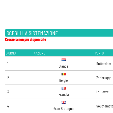
SCEGLI LA SISTEMAZIONE
Crociera non più disponibile
GIORNO
NAZIONE
PORTO
1
Rotterdam
Olanda
2
Zeebrugge
Belgio
3
Le Havre
Francia
4
Southampt
Gran Bretagna