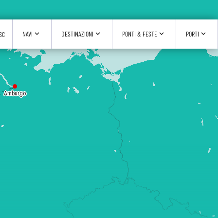
expand_more
expand_more
expand_more
expand_more
NAVI
DESTINAZIONI
PONTI & FESTE
PORTI
SC
Amburgo