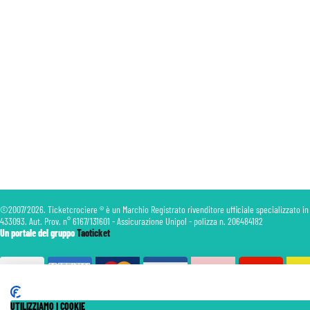
©2007/2026. Ticketcrociere ® è un Marchio Registrato rivenditore ufficiale specializzato in
433093. Aut. Prov. n° 6167/131601 - Assicurazione Unipol - polizza n. 206484182
Un portale del gruppo
Taoticket
UTILIZZIAMO I COOKIE
Le Tariffe pubblicate si intendono per persona (p.p.) con Tasse e Diritti Portuali inclusi. Le quote di Servizio