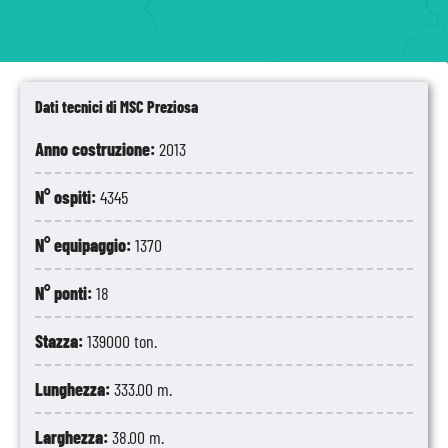
Dati tecnici di MSC Preziosa
Anno costruzione:
2013
N° ospiti:
4345
N° equipaggio:
1370
N° ponti:
18
Stazza:
139000 ton.
Lunghezza:
333.00 m.
Larghezza:
38.00 m.