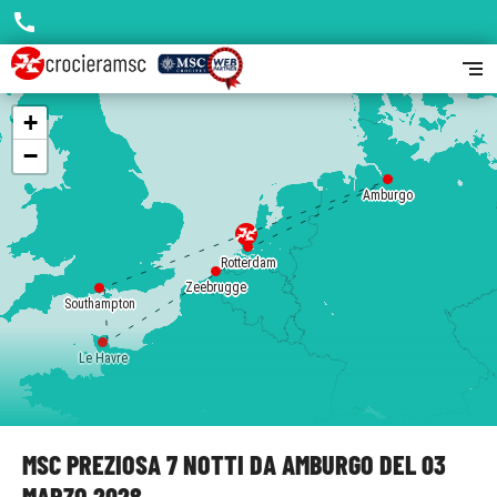
call
segment
+
−
Amburgo
Rotterdam
Zeebrugge
Southampton
Le Havre
MSC PREZIOSA 7 NOTTI DA AMBURGO DEL 03
MARZO 2028