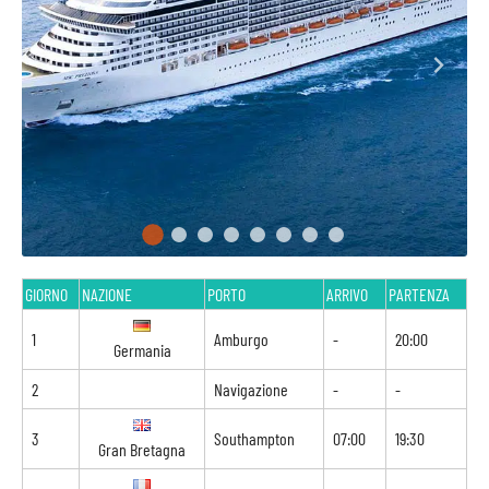
GIORNO
NAZIONE
PORTO
ARRIVO
PARTENZA
1
Amburgo
-
20:00
Germania
2
Navigazione
-
-
3
Southampton
07:00
19:30
Gran Bretagna