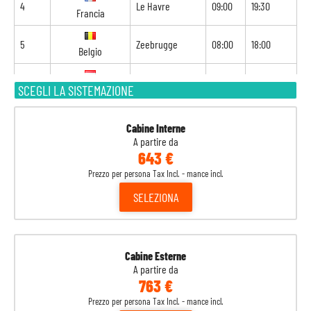
4
Le Havre
09:00
19:30
Francia
5
Zeebrugge
08:00
18:00
Belgio
6
Rotterdam
08:00
19:00
SCEGLI LA SISTEMAZIONE
Olanda
7
Navigazione
-
-
Cabine Interne
A partire da
8
Amburgo
07:00
-
Germania
643 €
Prezzo per persona Tax Incl. - mance incl.
SELEZIONA
Cabine Esterne
A partire da
763 €
Prezzo per persona Tax Incl. - mance incl.