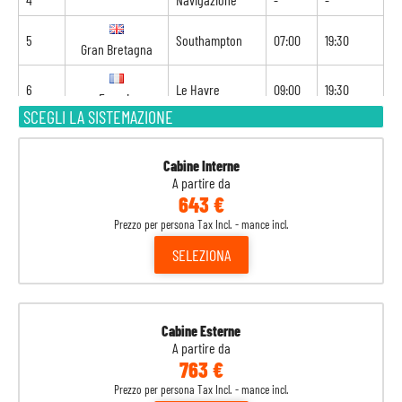
5
Southampton
07:00
19:30
Gran Bretagna
6
Le Havre
09:00
19:30
Francia
SCEGLI LA SISTEMAZIONE
7
Zeebrugge
08:00
18:00
Belgio
Cabine Interne
A partire da
8
Rotterdam
08:00
-
Olanda
643 €
Prezzo per persona Tax Incl. - mance incl.
SELEZIONA
Cabine Esterne
A partire da
763 €
Prezzo per persona Tax Incl. - mance incl.