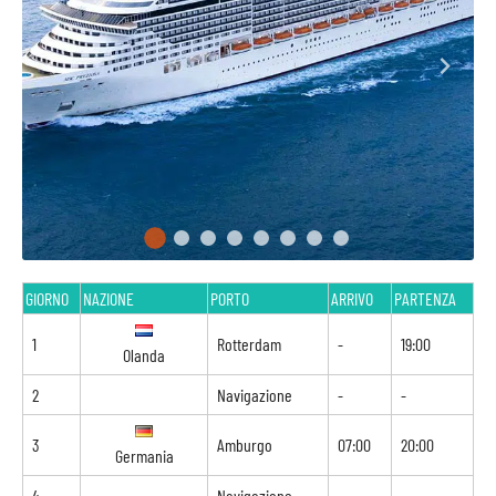
GIORNO
NAZIONE
PORTO
ARRIVO
PARTENZA
1
Rotterdam
-
19:00
Olanda
2
Navigazione
-
-
3
Amburgo
07:00
20:00
Germania
4
Navigazione
-
-