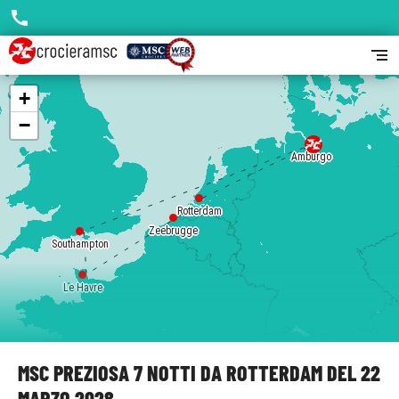
call
segment
+
−
Amburgo
Rotterdam
Zeebrugge
Southampton
Le Havre
MSC PREZIOSA 7 NOTTI DA ROTTERDAM DEL 22
MARZO 2028