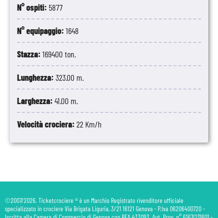
N° ospiti:
5877
N° equipaggio:
1648
Stazza:
169400 ton.
Lunghezza:
323.00 m.
Larghezza:
41.00 m.
Velocità crociera:
22 Km/h
©2007/2026. Ticketcrociere ® è un Marchio Registrato rivenditore ufficiale
specializzato in crociere Via Brigata Liguria, 3/21 16121 Genova - P.Iva 06206400720 -
Iscritta alla Camera di Commercio di Genova con REA 433093. Aut. Prov. n° 6167/131601 -