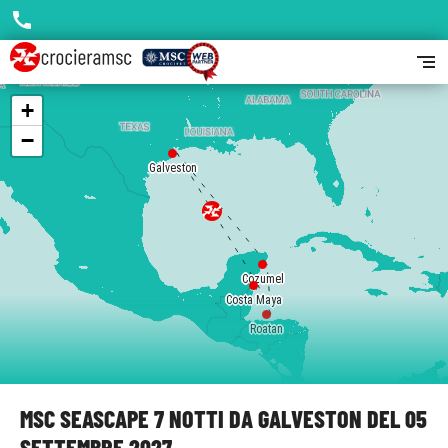
call
segment
+
−
Galveston
Cozumel
Costa Maya
Roatan
MSC SEASCAPE 7 NOTTI DA GALVESTON DEL 05
SETTEMBRE 2027