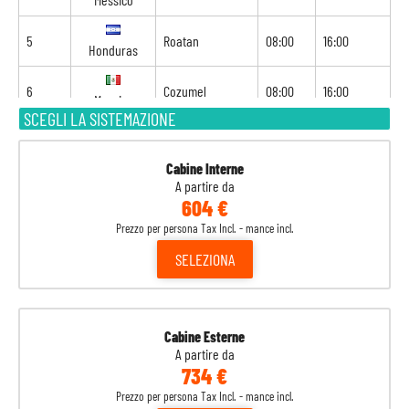
5
Roatan
08:00
16:00
Honduras
6
Cozumel
08:00
16:00
Messico
SCEGLI LA SISTEMAZIONE
7
Navigazione
-
-
Cabine Interne
8
Galveston
06:30
-
Stati Uniti
A partire da
604 €
Prezzo per persona Tax Incl. - mance incl.
SELEZIONA
Cabine Esterne
A partire da
734 €
Prezzo per persona Tax Incl. - mance incl.