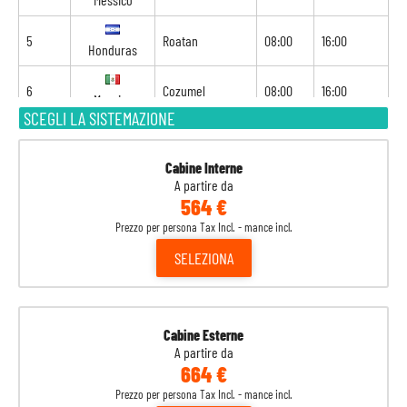
5
Roatan
08:00
16:00
Honduras
6
Cozumel
08:00
16:00
Messico
SCEGLI LA SISTEMAZIONE
7
Navigazione
-
-
Cabine Interne
8
Galveston
06:30
-
Stati Uniti
A partire da
564 €
Prezzo per persona Tax Incl. - mance incl.
SELEZIONA
Cabine Esterne
A partire da
664 €
Prezzo per persona Tax Incl. - mance incl.