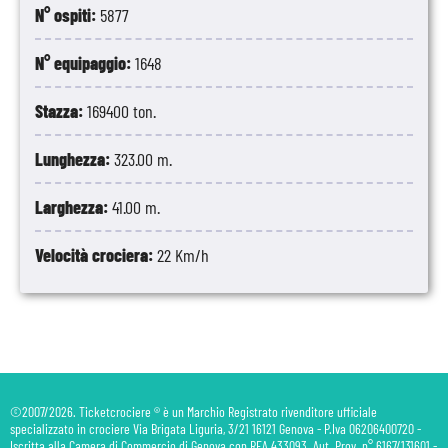
N° ospiti:
5877
N° equipaggio:
1648
Stazza:
169400 ton.
Lunghezza:
323.00 m.
Larghezza:
41.00 m.
Velocità crociera:
22 Km/h
©2007/2026. Ticketcrociere ® è un Marchio Registrato rivenditore ufficiale
specializzato in crociere Via Brigata Liguria, 3/21 16121 Genova - P.Iva 06206400720 -
Iscritta alla Camera di Commercio di Genova con REA 433093. Aut. Prov. n° 6167/131601 -