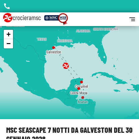
call
segment
+
−
Galveston
Cozumel
Costa Maya
Roatan
MSC SEASCAPE 7 NOTTI DA GALVESTON DEL 30
GENNAIO 2028