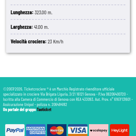
Lunghezza:
323.00 m.
Larghezza:
41.00 m.
Velocità crociera:
23 Km/h
©2007/2026. Ticketcrociere ® è un Marchio Registrato rivenditore ufficiale
specializzato in crociere Via Brigata Liguria, 3/21 16121 Genova - P.Iva 06206400720 -
Iscritta alla Camera di Commercio di Genova con REA 433093. Aut. Prov. n° 6167/131601 -
Assicurazione Unipol - polizza n. 206484182
Un portale del gruppo
Taoticket