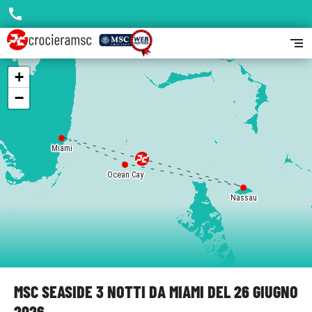
call
segment
+
−
Miami
Ocean Cay
Nassau
MSC SEASIDE 3 NOTTI DA MIAMI DEL 26 GIUGNO
2026