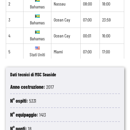
2
Nassau
08:00
18:00
Bahamas
3
Ocean Cay
07:00
23:59
Bahamas
4
Ocean Cay
00:01
16:00
Bahamas
5
Miami
07:00
17:00
Stati Uniti
6
Nassau
09:00
18:00
Bahamas
Dati tecnici di MSC Seaside
7
Ocean Cay
08:00
18:00
Anno costruzione:
Bahamas
2017
8
Miami
07:00
-
N° ospiti:
5331
Stati Uniti
N° equipaggio:
1413
N° ponti:
18