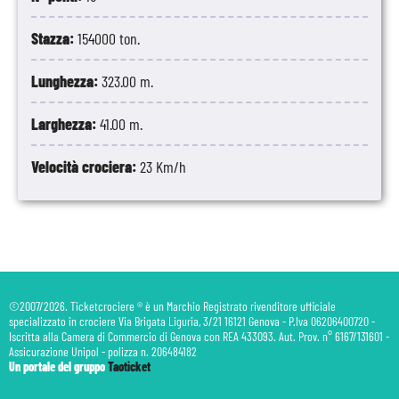
Stazza:
154000 ton.
Lunghezza:
323.00 m.
Larghezza:
41.00 m.
Velocità crociera:
23 Km/h
©2007/2026. Ticketcrociere ® è un Marchio Registrato rivenditore ufficiale
specializzato in crociere Via Brigata Liguria, 3/21 16121 Genova - P.Iva 06206400720 -
Iscritta alla Camera di Commercio di Genova con REA 433093. Aut. Prov. n° 6167/131601 -
Assicurazione Unipol - polizza n. 206484182
Un portale del gruppo
Taoticket