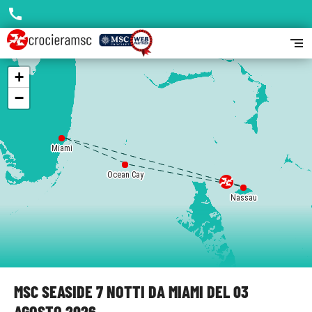
call
segment
+
−
Miami
Miami
Ocean Cay
Ocean Cay
Ocean Cay
Nassau
Nassau
MSC SEASIDE 7 NOTTI DA MIAMI DEL 03
AGOSTO 2026