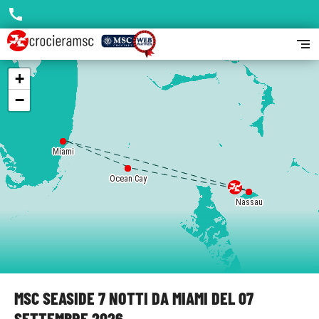
call
segment
+
−
Miami
Miami
Ocean Cay
Ocean Cay
Ocean Cay
Nassau
Nassau
MSC SEASIDE 7 NOTTI DA MIAMI DEL 07
SETTEMBRE 2026