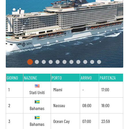
GIORNO
NAZIONE
PORTO
ARRIVO
PARTENZA
1
Miami
-
17:00
Stati Uniti
2
Nassau
08:00
18:00
Bahamas
3
Ocean Cay
07:00
23:59
Bahamas