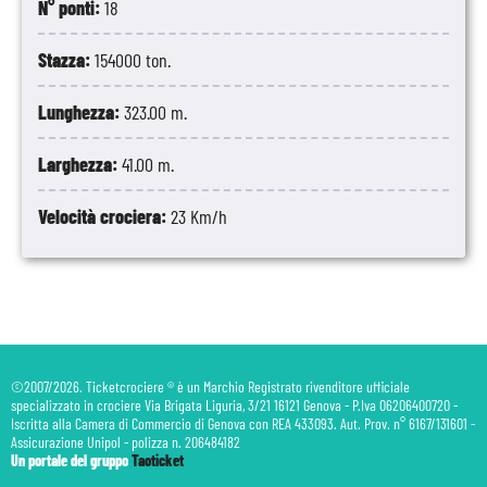
N° ponti:
18
Stazza:
154000 ton.
Lunghezza:
323.00 m.
Larghezza:
41.00 m.
Velocità crociera:
23 Km/h
©2007/2026. Ticketcrociere ® è un Marchio Registrato rivenditore ufficiale
specializzato in crociere Via Brigata Liguria, 3/21 16121 Genova - P.Iva 06206400720 -
Iscritta alla Camera di Commercio di Genova con REA 433093. Aut. Prov. n° 6167/131601 -
Assicurazione Unipol - polizza n. 206484182
Un portale del gruppo
Taoticket