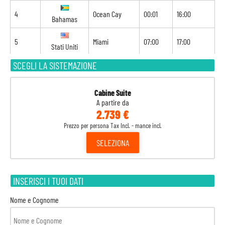
4
Ocean Cay
00:01
16:00
Bahamas
5
Miami
07:00
17:00
Stati Uniti
SCEGLI LA SISTEMAZIONE
6
Nassau
09:00
18:00
Bahamas
Cabine Suite
7
Ocean Cay
08:00
18:00
Bahamas
A partire da
2.739 €
8
Miami
07:00
-
Prezzo per persona Tax Incl. - mance incl.
Stati Uniti
SELEZIONA
INSERISCI I TUOI DATI
Nome e Cognome