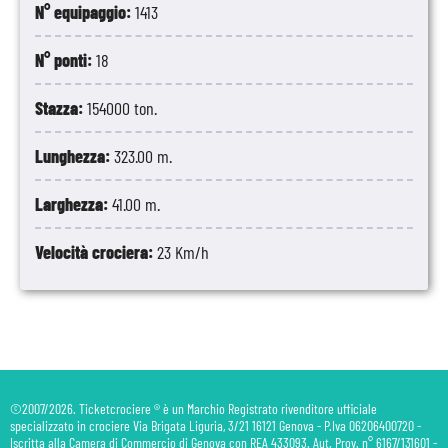
N° equipaggio:
1413
N° ponti:
18
Stazza:
154000 ton.
Lunghezza:
323.00 m.
Larghezza:
41.00 m.
Velocità crociera:
23 Km/h
©2007/2026. Ticketcrociere ® è un Marchio Registrato rivenditore ufficiale
specializzato in crociere Via Brigata Liguria, 3/21 16121 Genova - P.Iva 06206400720 -
Iscritta alla Camera di Commercio di Genova con REA 433093. Aut. Prov. n° 6167/131601 -