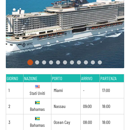
GIORNO
NAZIONE
PORTO
ARRIVO
PARTENZA
1
Miami
-
17:00
Stati Uniti
2
Nassau
09:00
18:00
Bahamas
3
Ocean Cay
08:00
18:00
Bahamas