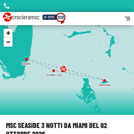
call
segment
+
−
Miami
Ocean Cay
Nassau
MSC SEASIDE 3 NOTTI DA MIAMI DEL 02
OTTOBRE 2026