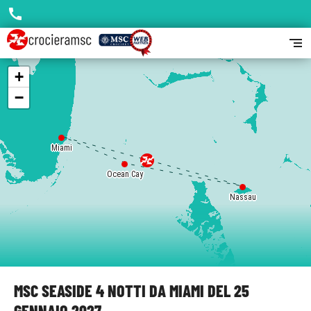
call
segment
+
−
Miami
Ocean Cay
Nassau
MSC SEASIDE 4 NOTTI DA MIAMI DEL 25
GENNAIO 2027