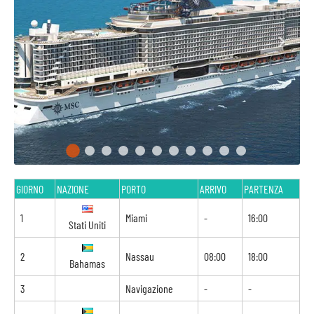
GIORNO
NAZIONE
PORTO
ARRIVO
PARTENZA
1
Miami
-
16:00
Stati Uniti
2
Nassau
08:00
18:00
Bahamas
3
Navigazione
-
-