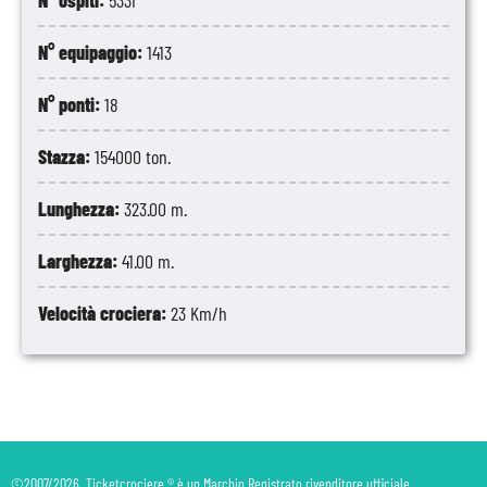
N° ospiti:
5331
N° equipaggio:
1413
N° ponti:
18
Stazza:
154000 ton.
Lunghezza:
323.00 m.
Larghezza:
41.00 m.
Velocità crociera:
23 Km/h
©2007/2026. Ticketcrociere ® è un Marchio Registrato rivenditore ufficiale