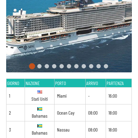
GIORNO
NAZIONE
PORTO
ARRIVO
PARTENZA
1
Miami
-
16:00
Stati Uniti
2
Ocean Cay
08:00
18:00
Bahamas
3
Nassau
08:00
18:00
Bahamas