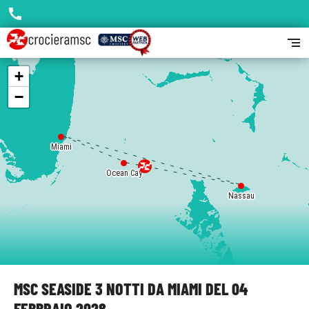
call
segment
+
−
Miami
Ocean Cay
Nassau
MSC SEASIDE 3 NOTTI DA MIAMI DEL 04
FEBBRAIO 2028