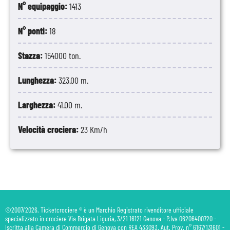
N° equipaggio:
1413
N° ponti:
18
Stazza:
154000 ton.
Lunghezza:
323.00 m.
Larghezza:
41.00 m.
Velocità crociera:
23 Km/h
©2007/2026. Ticketcrociere ® è un Marchio Registrato rivenditore ufficiale
specializzato in crociere Via Brigata Liguria, 3/21 16121 Genova - P.Iva 06206400720 -
Iscritta alla Camera di Commercio di Genova con REA 433093. Aut. Prov. n° 6167/131601 -