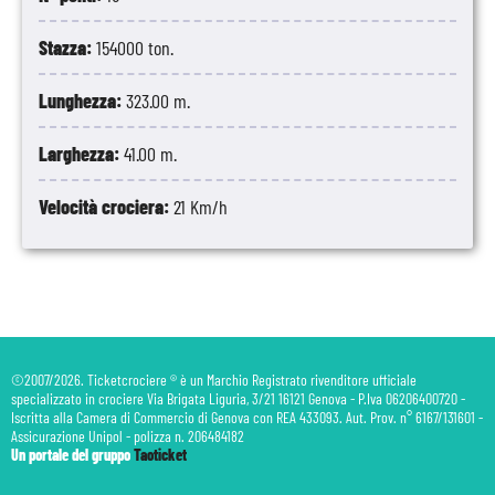
Stazza:
154000 ton.
Lunghezza:
323.00 m.
Larghezza:
41.00 m.
Velocità crociera:
21 Km/h
©2007/2026. Ticketcrociere ® è un Marchio Registrato rivenditore ufficiale
specializzato in crociere Via Brigata Liguria, 3/21 16121 Genova - P.Iva 06206400720 -
Iscritta alla Camera di Commercio di Genova con REA 433093. Aut. Prov. n° 6167/131601 -
Assicurazione Unipol - polizza n. 206484182
Un portale del gruppo
Taoticket