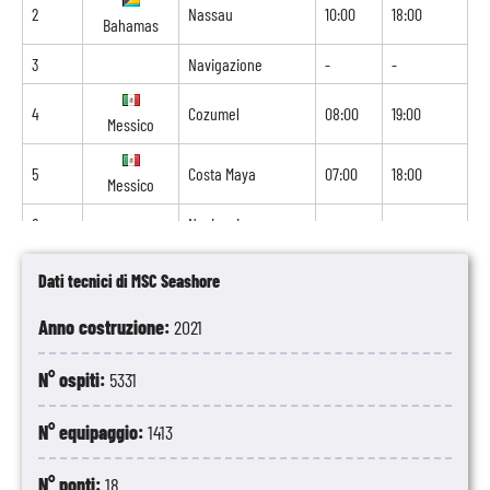
2
Nassau
10:00
18:00
Bahamas
3
Navigazione
-
-
4
Cozumel
08:00
19:00
Messico
5
Costa Maya
07:00
18:00
Messico
6
Navigazione
-
-
7
Ocean Cay
07:00
18:00
Dati tecnici di MSC Seashore
Bahamas
Anno costruzione:
2021
8
Port Canaveral
07:00
-
Stati Uniti
N° ospiti:
5331
N° equipaggio:
1413
N° ponti:
18