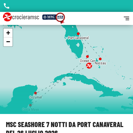
call
segment
+
Port Canaveral
−
Ocean Cay
Nassau
Cozumel
Costa Maya
MSC SEASHORE 7 NOTTI DA PORT CANAVERAL
DEL 26 LUGLIO 2026