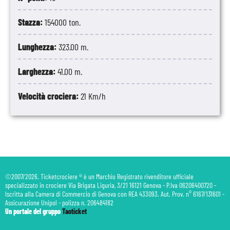
11
Port Canaveral
07:00
-
Stati Uniti
Stazza:
154000 ton.
Lunghezza:
323.00 m.
Larghezza:
41.00 m.
Velocità crociera:
21 Km/h
©2007/2026. Ticketcrociere ® è un Marchio Registrato rivenditore ufficiale
specializzato in crociere Via Brigata Liguria, 3/21 16121 Genova - P.Iva 06206400720 -
Iscritta alla Camera di Commercio di Genova con REA 433093. Aut. Prov. n° 6167/131601 -
Assicurazione Unipol - polizza n. 206484182
Un portale del gruppo
Taoticket