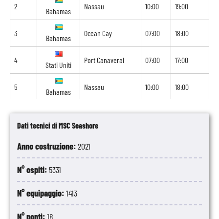
2
Nassau
10:00
19:00
Bahamas
3
Ocean Cay
07:00
18:00
Bahamas
4
Port Canaveral
07:00
17:00
Stati Uniti
5
Nassau
10:00
18:00
Bahamas
6
Navigazione
-
-
Dati tecnici di MSC Seashore
7
Cozumel
08:00
19:00
Messico
Anno costruzione:
2021
8
Costa Maya
07:00
18:00
Messico
N° ospiti:
5331
9
Navigazione
-
-
N° equipaggio:
1413
10
Ocean Cay
07:00
18:00
Bahamas
N° ponti:
18