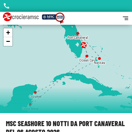
call
segment
+
Port Canaveral
Port Canaveral
−
Ocean Cay
Ocean Cay
Nassau
Nassau
Cozumel
Costa Maya
MSC SEASHORE 10 NOTTI DA PORT CANAVERAL
DEL 06 AGOSTO 2026