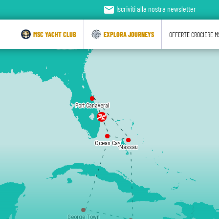
email
Iscriviti alla nostra newsletter
MSC YACHT CLUB
EXPLORA JOURNEYS
OFFERTE CROCIERE M
Port Canaveral
Port Canaveral
Ocean Cay
Ocean Cay
Nassau
Nassau
George Town