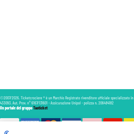
©2007/2026. Ticketcrociere ® è un Marchio Registrato rivenditore ufficiale specializzato in
433093. Aut. Prov. n° 6167/131601 - Assicurazione Unipol - polizza n. 206484182
Un portale del gruppo
Taoticket