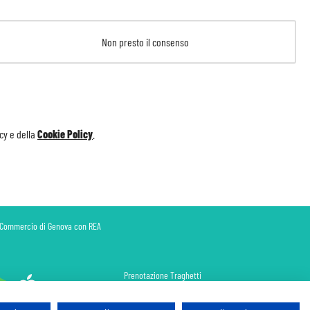
Non presto il consenso
icy
e della
Cookie Policy
.
di Commercio di Genova con REA
Prenotazione Traghetti
Prenotazione Volo Privato
Assicurazione