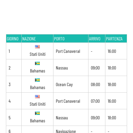
GIORNO
NAZIONE
PORTO
ARRIVO
PARTENZA
1
Port Canaveral
-
16:00
Stati Uniti
2
Nassau
09:00
18:00
Bahamas
3
Ocean Cay
08:00
18:00
Bahamas
4
Port Canaveral
07:00
16:00
Stati Uniti
5
Nassau
09:00
18:00
Bahamas
6
Navigazione
-
-