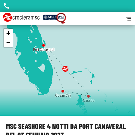
call
segment
+
−
Port Canaveral
Ocean Cay
Ocean Cay
Nassau
MSC SEASHORE 4 NOTTI DA PORT CANAVERAL
DEL 03 GENNAIO 2027