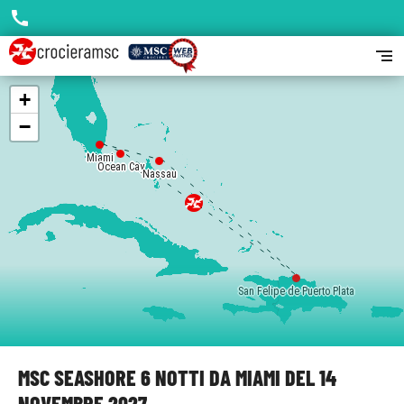
call
segment
+
−
Miami
Ocean Cay
Nassau
San Felipe de Puerto Plata
MSC SEASHORE 6 NOTTI DA MIAMI DEL 14
NOVEMBRE 2027