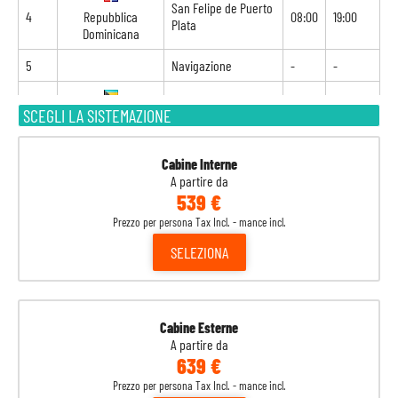
San Felipe de Puerto
4
Repubblica
08:00
19:00
Plata
Dominicana
5
Navigazione
-
-
6
Nassau
08:00
18:00
SCEGLI LA SISTEMAZIONE
Bahamas
7
Miami
07:00
-
Stati Uniti
Cabine Interne
A partire da
539 €
Prezzo per persona Tax Incl. - mance incl.
SELEZIONA
Cabine Esterne
A partire da
639 €
Prezzo per persona Tax Incl. - mance incl.