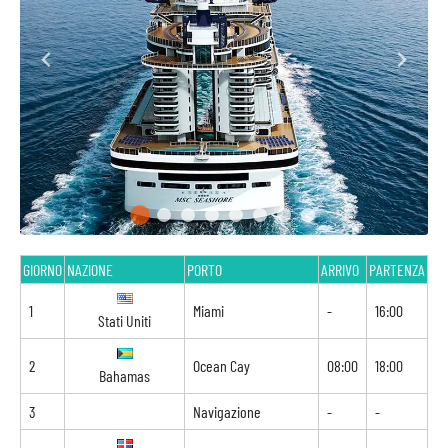
GIORNO
NAZIONE
PORTO
ARRIVO
PARTENZA
1
Miami
-
16:00
Stati Uniti
2
Ocean Cay
08:00
18:00
Bahamas
3
Navigazione
-
-