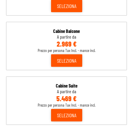
SELEZIONA
15
Navigazione
-
-
16
Ponta Delgada
09:00
18:00
Portogallo
Cabine Balcone
17
Navigazione
-
-
A partire da
2.969 €
18
Navigazione
-
-
Prezzo per persona Tax Incl. - mance incl.
19
Cadice
08:00
18:00
SELEZIONA
Spagna
20
Navigazione
-
-
21
Palma di Maiorca
08:00
17:00
Cabine Suite
Spagna
A partire da
5.469 €
22
Marsiglia
10:00
18:00
Francia
Prezzo per persona Tax Incl. - mance incl.
SELEZIONA
23
Barcellona
07:00
-
Spagna