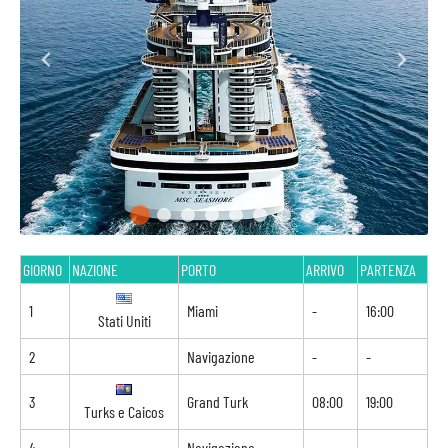
GIORNO
NAZIONE
PORTO
ARRIVO
PARTENZA
1
Miami
-
16:00
Stati Uniti
2
Navigazione
-
-
3
Grand Turk
08:00
19:00
Turks e Caicos
4
Navigazione
-
-