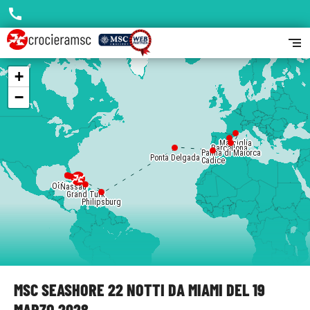
call
segment
+
−
Marsiglia
Barcellona
Palma di Maiorca
Ponta Delgada
Cadice
Miami
Miami
Ocean Cay
Nassau
Grand Turk
Philipsburg
MSC SEASHORE 22 NOTTI DA MIAMI DEL 19
MARZO 2028