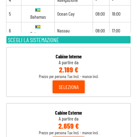
5
Ocean Cay
08:00
18:00
Bahamas
6
Nassau
08:00
17:00
Bahamas
SCEGLI LA SISTEMAZIONE
7
Miami
07:00
17:00
Stati Uniti
Cabine Interne
8
Navigazione
-
-
A partire da
2.189 €
9
Navigazione
-
-
Prezzo per persona Tax Incl. - mance incl.
10
Philipsburg
08:00
18:00
SELEZIONA
Sint Maarten
11
Navigazione
-
-
12
Navigazione
-
-
Cabine Esterne
A partire da
13
Navigazione
-
-
2.659 €
14
Prezzo per persona Tax Incl. - mance incl.
Navigazione
-
-