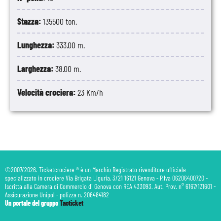
Stazza:
135500 ton.
Lunghezza:
333.00 m.
Larghezza:
38.00 m.
Velocità crociera:
23 Km/h
©2007/2026. Ticketcrociere ® è un Marchio Registrato rivenditore ufficiale
specializzato in crociere Via Brigata Liguria, 3/21 16121 Genova - P.Iva 06206400720 -
Iscritta alla Camera di Commercio di Genova con REA 433093. Aut. Prov. n° 6167/131601 -
Assicurazione Unipol - polizza n. 206484182
Un portale del gruppo
Taoticket