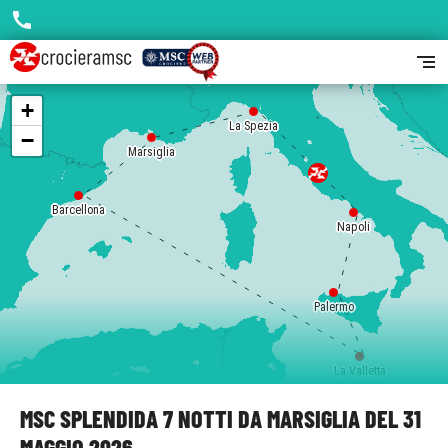
call
segment
+
La Spezia
−
Marsiglia
Barcellona
Napoli
Palermo
La Valletta
MSC SPLENDIDA 7 NOTTI DA MARSIGLIA DEL 31
MAGGIO 2026