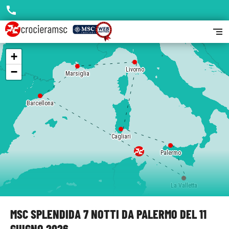
call
segment
+
−
Livorno
Marsiglia
Barcellona
Cagliari
Palermo
La Valletta
MSC SPLENDIDA 7 NOTTI DA PALERMO DEL 11
GIUGNO 2026