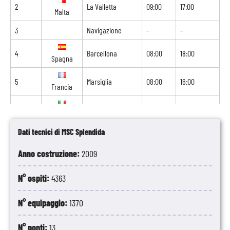
2
La Valletta
09:00
17:00
Malta
3
Navigazione
-
-
4
Barcellona
08:00
18:00
Spagna
5
Marsiglia
08:00
16:00
Francia
6
Livorno
07:00
18:00
Italia
Dati tecnici di MSC Splendida
7
Cagliari
12:00
19:00
Italia
Anno costruzione:
2009
8
Palermo
09:00
-
Italia
N° ospiti:
4363
N° equipaggio:
1370
N° ponti:
13