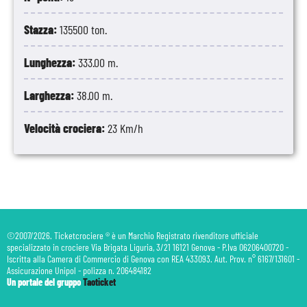
Stazza:
135500 ton.
Lunghezza:
333.00 m.
Larghezza:
38.00 m.
Velocità crociera:
23 Km/h
©2007/2026. Ticketcrociere ® è un Marchio Registrato rivenditore ufficiale
specializzato in crociere Via Brigata Liguria, 3/21 16121 Genova - P.Iva 06206400720 -
Iscritta alla Camera di Commercio di Genova con REA 433093. Aut. Prov. n° 6167/131601 -
Assicurazione Unipol - polizza n. 206484182
Un portale del gruppo
Taoticket