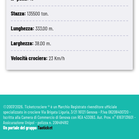
Stazza:
135500 ton.
Lunghezza:
333.00 m.
Larghezza:
38.00 m.
Velocità crociera:
23 Km/h
©2007/2026. Ticketcrociere ® è un Marchio Registrato rivenditore ufficiale
specializzato in crociere Via Brigata Liguria, 3/21 16121 Genova - P.Iva 06206400720 -
Iscritta alla Camera di Commercio di Genova con REA 433093. Aut. Prov. n° 6167/131601 -
Assicurazione Unipol - polizza n. 206484182
Un portale del gruppo
Taoticket