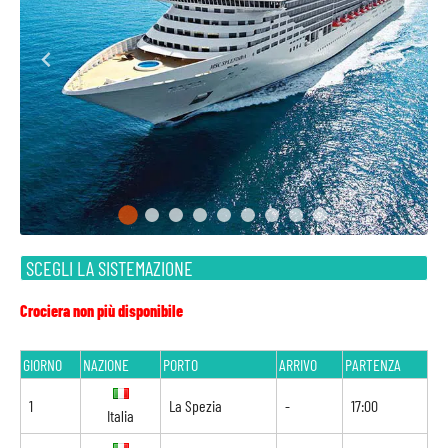
SCEGLI LA SISTEMAZIONE
Crociera non più disponibile
GIORNO
NAZIONE
PORTO
ARRIVO
PARTENZA
1
La Spezia
-
17:00
Italia