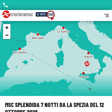
call
segment
+
La Spezia
−
Marsiglia
Barcellona
Napoli
Palermo
La Valletta
MSC SPLENDIDA 7 NOTTI DA LA SPEZIA DEL 12
OTTOBRE 2026