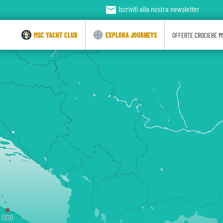
email
Iscriviti alla nostra newsletter
MSC YACHT CLUB
EXPLORA JOURNEYS
OFFERTE CROCIERE M
Bari