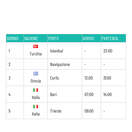
GIORNO
NAZIONE
PORTO
ARRIVO
PARTENZA
1
Istanbul
-
23:00
Turchia
2
Navigazione
-
-
3
Corfù
13:00
21:00
Grecia
4
Bari
07:00
14:00
Italia
5
Trieste
09:00
-
Italia