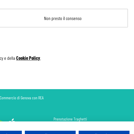
Non presto il consenso
icy
e della
Cookie Policy
.
di Commercio di Genova con REA
Prenotazione Traghetti
Prenotazione Volo Privato
Assicurazione