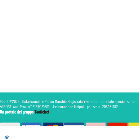
©2007/2026. Ticketcrociere ® è un Marchio Registrato rivenditore ufficiale specializzato in
433093. Aut. Prov. n° 6167/131601 - Assicurazione Unipol - polizza n. 206484182
Un portale del gruppo
Taoticket