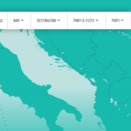
expand_more
expand_more
expand_more
expand_more
NAVI
DESTINAZIONI
PONTI & FESTE
PORTI
SC
a