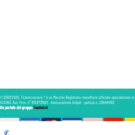
©2007/2026. Ticketcrociere ® è un Marchio Registrato rivenditore ufficiale specializzato in
433093. Aut. Prov. n° 6167/131601 - Assicurazione Unipol - polizza n. 206484182
Un portale del gruppo
Taoticket