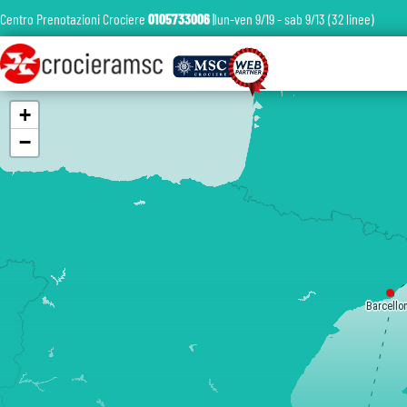
Centro Prenotazioni Crociere
0105733006
|lun-ven 9/19 - sab 9/13 (32 linee)
+
−
Barcello