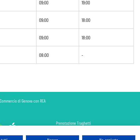
09:00
19:00
09:00
18:00
09:00
18:00
08:00
-
di Commercio di Genova con REA
Prenotazione Traghetti
Prenotazione Volo Privato
Assicurazione
tutti
Negare
No, aggiusta