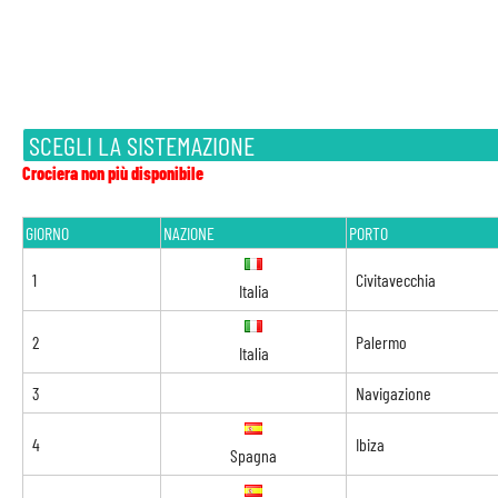
SCEGLI LA SISTEMAZIONE
Crociera non più disponibile
GIORNO
NAZIONE
PORTO
1
Civitavecchia
Italia
2
Palermo
Italia
3
Navigazione
4
Ibiza
Spagna