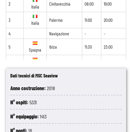
2
Civitavecchia
08:00
19:00
Italia
3
Palermo
11:00
20:00
Italia
4
Navigazione
-
-
5
Ibiza
11:30
23:00
Spagna
6
Barcellona
09:00
19:00
Spagna
Dati tecnici di MSC Seaview
7
Marsiglia
09:00
18:00
Francia
Anno costruzione:
2018
8
Genova
09:00
-
Italia
N° ospiti:
5331
N° equipaggio:
1413
N° ponti:
18