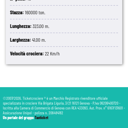
Stazza:
160000 ton.
Lunghezza:
323.00 m.
Larghezza:
41.00 m.
Velocità crociera:
22 Km/h
©2007/2026. Ticketcrociere ® è un Marchio Registrato rivenditore ufficiale
specializzato in crociere Via Brigata Liguria, 3/21 16121 Genova - P.Iva 06206400720 -
Iscritta alla Camera di Commercio di Genova con REA 433093. Aut. Prov. n° 6167/131601 -
Assicurazione Unipol - polizza n. 206484182
Un portale del gruppo
Taoticket