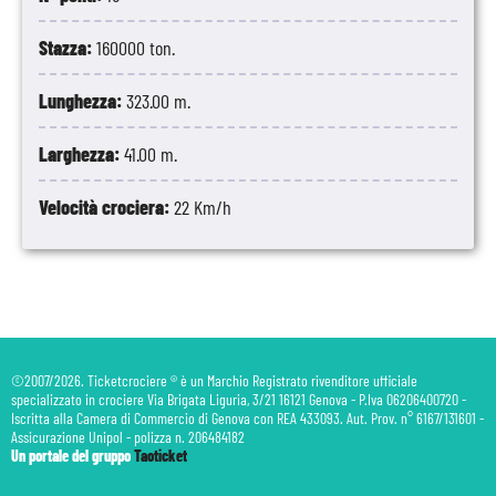
Stazza:
160000 ton.
Lunghezza:
323.00 m.
Larghezza:
41.00 m.
Velocità crociera:
22 Km/h
©2007/2026. Ticketcrociere ® è un Marchio Registrato rivenditore ufficiale
specializzato in crociere Via Brigata Liguria, 3/21 16121 Genova - P.Iva 06206400720 -
Iscritta alla Camera di Commercio di Genova con REA 433093. Aut. Prov. n° 6167/131601 -
Assicurazione Unipol - polizza n. 206484182
Un portale del gruppo
Taoticket