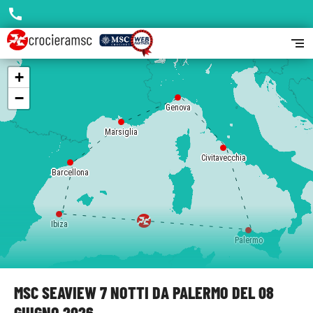
call
segment
+
−
Genova
Marsiglia
Civitavecchia
Barcellona
Ibiza
Palermo
MSC SEAVIEW 7 NOTTI DA PALERMO DEL 08
GIUGNO 2026