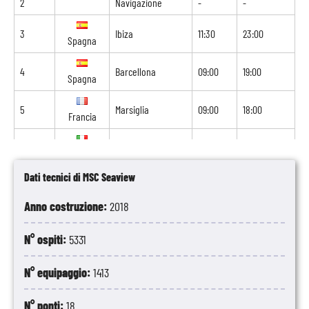
2
Navigazione
-
-
3
Ibiza
11:30
23:00
Spagna
4
Barcellona
09:00
19:00
Spagna
5
Marsiglia
09:00
18:00
Francia
6
Genova
09:00
18:00
Italia
Dati tecnici di MSC Seaview
7
Civitavecchia
08:00
19:00
Italia
Anno costruzione:
2018
8
Palermo
11:00
-
Italia
N° ospiti:
5331
N° equipaggio:
1413
N° ponti:
18