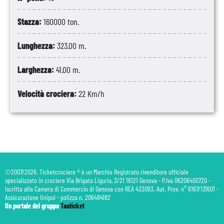
Stazza:
160000 ton.
Lunghezza:
323.00 m.
Larghezza:
41.00 m.
Velocità crociera:
22 Km/h
©2007/2026. Ticketcrociere ® è un Marchio Registrato rivenditore ufficiale
specializzato in crociere Via Brigata Liguria, 3/21 16121 Genova - P.Iva 06206400720 -
Iscritta alla Camera di Commercio di Genova con REA 433093. Aut. Prov. n° 6167/131601 -
Assicurazione Unipol - polizza n. 206484182
Un portale del gruppo
Taoticket