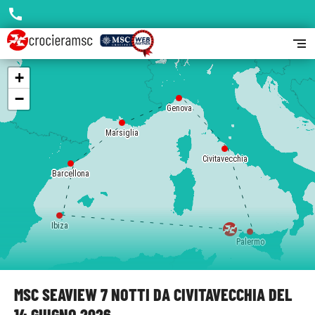
call
segment
+
−
Genova
Marsiglia
Civitavecchia
Barcellona
Ibiza
Palermo
MSC SEAVIEW 7 NOTTI DA CIVITAVECCHIA DEL
14 GIUGNO 2026