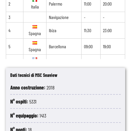
2
Palermo
11:00
20:00
Italia
3
Navigazione
-
-
4
Ibiza
11:30
23:00
Spagna
5
Barcellona
09:00
19:00
Spagna
6
Marsiglia
09:00
18:00
Francia
Dati tecnici di MSC Seaview
7
Genova
09:00
18:00
Italia
Anno costruzione:
2018
8
Civitavecchia
08:00
-
Italia
N° ospiti:
5331
N° equipaggio:
1413
N° ponti:
18