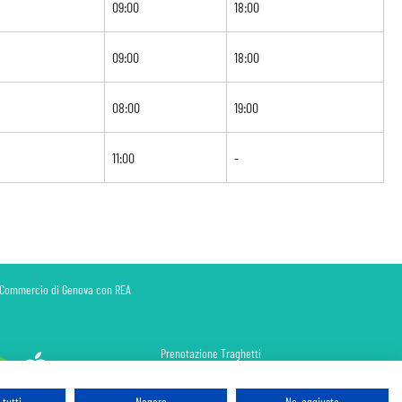
09:00
18:00
09:00
18:00
08:00
19:00
11:00
-
di Commercio di Genova con REA
Prenotazione Traghetti
Prenotazione Volo Privato
Assicurazione
tutti
Negare
No, aggiusta