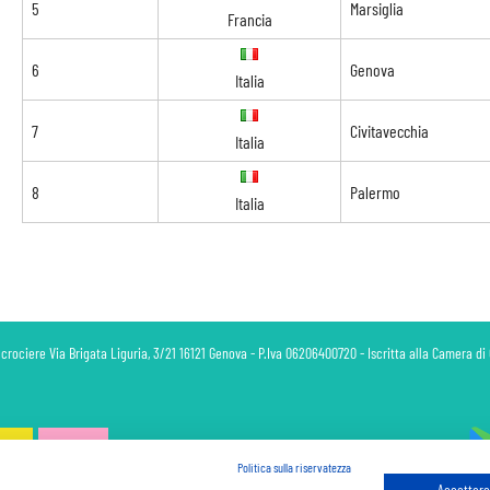
5
Marsiglia
Francia
6
Genova
Italia
7
Civitavecchia
Italia
8
Palermo
Italia
 crociere Via Brigata Liguria, 3/21 16121 Genova - P.Iva 06206400720 - Iscritta alla Camera 
Politica sulla riservatezza
Accettare 