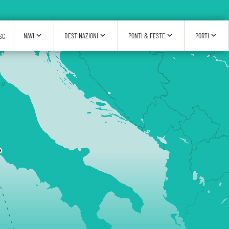
expand_more
expand_more
expand_more
expand_more
NAVI
DESTINAZIONI
PONTI & FESTE
PORTI
SC
a