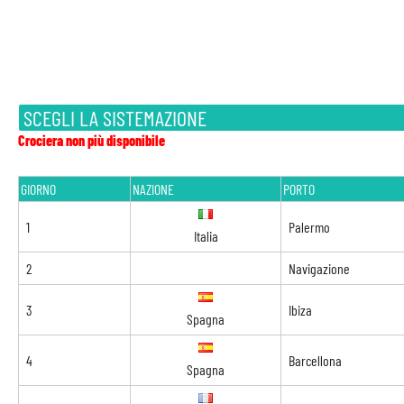
SCEGLI LA SISTEMAZIONE
Crociera non più disponibile
GIORNO
NAZIONE
PORTO
1
Palermo
Italia
2
Navigazione
3
Ibiza
Spagna
4
Barcellona
Spagna