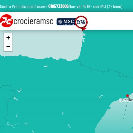
Centro Prenotazioni Crociere
0105733006
|lun-ven 9/19 - sab 9/13 (32 linee)
+
−
Barcello