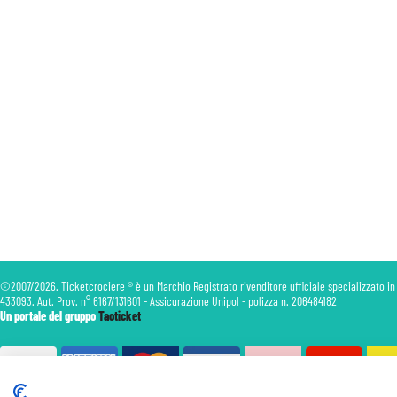
©2007/2026. Ticketcrociere ® è un Marchio Registrato rivenditore ufficiale specializzato in
433093. Aut. Prov. n° 6167/131601 - Assicurazione Unipol - polizza n. 206484182
Un portale del gruppo
Taoticket