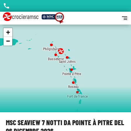
call
segment
+
−
Philipsburg
Basseterre
Saint Johns
Pointe à Pitre
Roseau
Fort de france
MSC SEAVIEW 7 NOTTI DA POINTE À PITRE DEL
06 DICEMBRE 2026