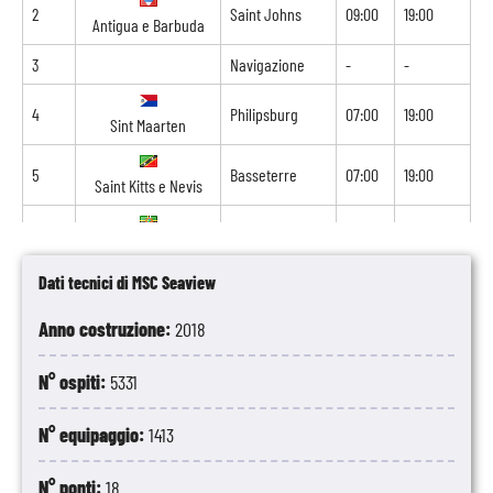
2
Saint Johns
09:00
19:00
Antigua e Barbuda
3
Navigazione
-
-
4
Philipsburg
07:00
19:00
Sint Maarten
5
Basseterre
07:00
19:00
Saint Kitts e Nevis
6
Roseau
07:00
19:00
Dominica
Dati tecnici di MSC Seaview
7
Fort de france
07:00
23:00
Martinica
Anno costruzione:
2018
8
Pointe à Pitre
08:00
-
Guadalupa
N° ospiti:
5331
N° equipaggio:
1413
N° ponti:
18