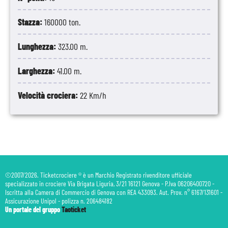
Stazza:
160000 ton.
Lunghezza:
323.00 m.
Larghezza:
41.00 m.
Velocità crociera:
22 Km/h
©2007/2026. Ticketcrociere ® è un Marchio Registrato rivenditore ufficiale
specializzato in crociere Via Brigata Liguria, 3/21 16121 Genova - P.Iva 06206400720 -
Iscritta alla Camera di Commercio di Genova con REA 433093. Aut. Prov. n° 6167/131601 -
Assicurazione Unipol - polizza n. 206484182
Un portale del gruppo
Taoticket